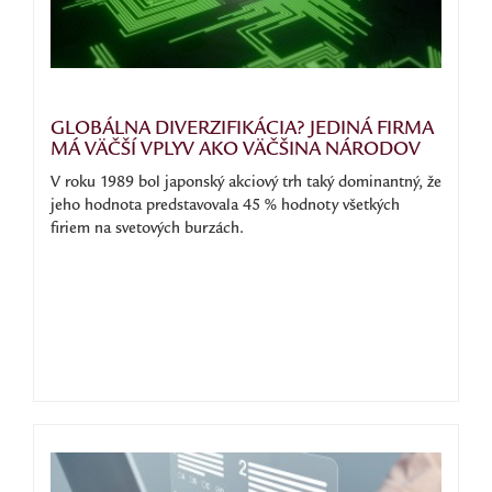
GLOBÁLNA DIVERZIFIKÁCIA? JEDINÁ FIRMA
MÁ VÄČŠÍ VPLYV AKO VÄČŠINA NÁRODOV
V roku 1989 bol japonský akciový trh taký dominantný, že
jeho hodnota predstavovala 45 % hodnoty všetkých
firiem na svetových burzách.