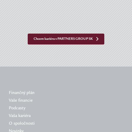
Chcem kariéru v PARTNERS GROUP SK
Finančný plán
Vaše financie
Podcasty
Vaša kariéra
O spoločnosti
Novinky