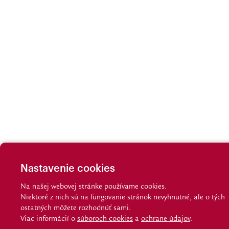
Nastavenie cookies
Na našej webovej stránke používame cookies.
Niektoré z nich sú na fungovanie stránok nevyhnutné, ale o tých
ostatných môžete rozhodnúť sami.
Viac informácií o
súboroch cookies
a
ochrane údajov
.