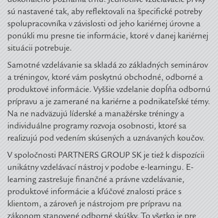
dokonalého poznania trhu. Jednotlivé vzdelávacie prvky
sú nastavené tak, aby reflektovali na špecifické potreby
spolupracovníka v závislosti od jeho kariérnej úrovne a
ponúkli mu presne tie informácie, ktoré v danej kariérnej
situácii potrebuje.
Samotné vzdelávanie sa skladá zo základných seminárov
a tréningov, ktoré vám poskytnú obchodné, odborné a
produktové informácie. Vyššie vzdelanie dopĺňa odbornú
prípravu a je zamerané na kariérne a podnikateľské témy.
Na ne nadväzujú líderské a manažérske tréningy a
individuálne programy rozvoja osobnosti, ktoré sa
realizujú pod vedením skúsených a uznávaných koučov.
V spoločnosti PARTNERS GROUP SK je tiež k dispozícii
unikátny vzdelávací nástroj v podobe e-learningu. E-
learning zastrešuje finančné a právne vzdelávanie,
produktové informácie a kľúčové znalosti práce s
klientom, a zároveň je nástrojom pre prípravu na
zákonom stanovené odborné skúšky. To všetko je pre