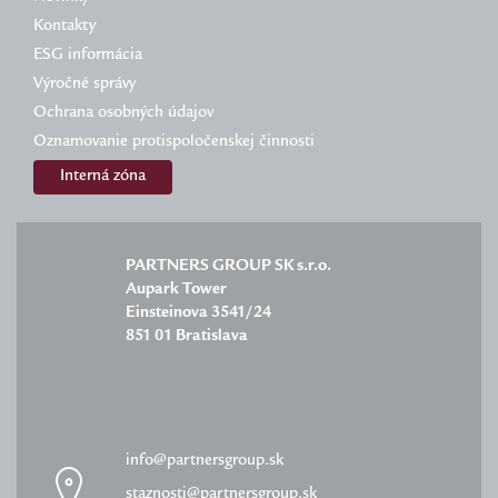
Kontakty
ESG informácia
Výročné správy
Ochrana osobných údajov
Oznamovanie protispoločenskej činnosti
Interná zóna
PARTNERS GROUP SK s.r.o.
Aupark Tower
Einsteinova 3541/24
851 01 Bratislava
info@partnersgroup.sk
staznosti@partnersgroup.sk