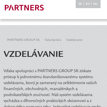
-->
|
|
SK
EN
HU
PARTNERS GROUP SK
Vaša kariéra
Vzdelávanie
VZDELÁVANIE
Vďaka spolupráci s PARTNERS GROUP SK získate
prístup k jednotnému štandardizovanému systému
vzdelávania, ktorý je zameraný na zefektívnenie vašich
finančných, obchodných, manažérskych a
podnikateľských zručností. Náš systém vzdelávania
vychádza z dlhoročných praktických skúseností a z