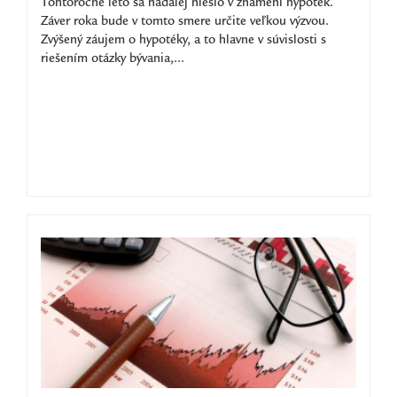
Tohtoročné leto sa naďalej nieslo v znamení hypoték.
Záver roka bude v tomto smere určite veľkou výzvou.
Zvýšený záujem o hypotéky, a to hlavne v súvislosti s
riešením otázky bývania,...