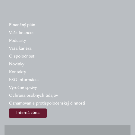
Finančný plán
Vaše financie
Podcasty
Vaša kariéra
O spoločnosti
Novinky
Kontakty
ESG informácia
Výročné správy
Ochrana osobných údajov
Oznamovanie protispoločenskej činnosti
Interná zóna