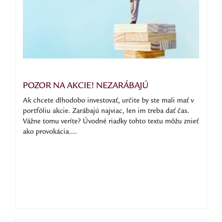
POZOR NA AKCIE! NEZARÁBAJÚ
Ak chcete dlhodobo investovať, určite by ste mali mať v
portfóliu akcie. Zarábajú najviac, len im treba dať čas.
Vážne tomu veríte? Úvodné riadky tohto textu môžu znieť
ako provokácia....