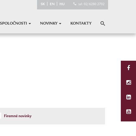
|
|
SK
EN
HU
tel: 02/6280 2702
 SPOLOČNOSTI
NOVINKY
KONTAKTY
Firemné novinky