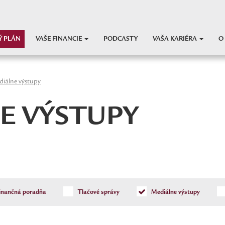
Ý PLÁN
VAŠE FINANCIE
PODCASTY
VAŠA KARIÉRA
O
iálne výstupy
E VÝSTUPY
inančná poradňa
Tlačové správy
Mediálne výstupy