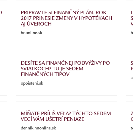
O
PRIPRAVTE SI FINANČNÝ PLÁN. ROK
2017 PRINESIE ZMENY V HYPOTÉKACH
AJ ÚVEROCH
hnonline.sk
h
DESÍTE SA FINANČNEJ PODVÝŽIVY PO
SVIATKOCH? TU JE SEDEM
FINANČNÝCH TIPOV
a
opoisteni.sk
MÍŇATE PRÍLIŠ VEĽA? TÝCHTO SEDEM
VECÍ VÁM UŠETRÍ PENIAZE
dennik.hnonline.sk
t