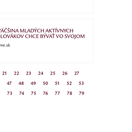
VÄČŠINA MLADÝCH AKTÍVNYCH
SLOVÁKOV CHCE BÝVAŤ VO SVOJOM
me.sk
21
22
23
24
25
26
27
47
48
49
50
51
52
53
2
73
74
75
76
77
78
79