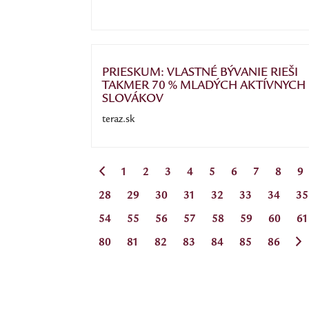
PRIESKUM: VLASTNÉ BÝVANIE RIEŠI
TAKMER 70 % MLADÝCH AKTÍVNYCH
SLOVÁKOV
teraz.sk
1
2
3
4
5
6
7
8
9
28
29
30
31
32
33
34
35
54
55
56
57
58
59
60
61
80
81
82
83
84
85
86