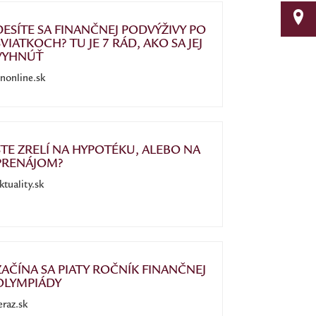
DESÍTE SA FINANČNEJ PODVÝŽIVY PO
SVIATKOCH? TU JE 7 RÁD, AKO SA JEJ
VYHNÚŤ
nonline.sk
STE ZRELÍ NA HYPOTÉKU, ALEBO NA
PRENÁJOM?
ktuality.sk
ZAČÍNA SA PIATY ROČNÍK FINANČNEJ
OLYMPIÁDY
eraz.sk