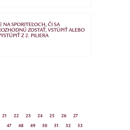
JE NA SPORITEĽOCH, ČI SA
ROZHODNÚ ZOSTAŤ, VSTÚPIŤ ALEBO
VYSTÚPIŤ Z 2. PILIERA
21
22
23
24
25
26
27
47
48
49
50
51
52
53