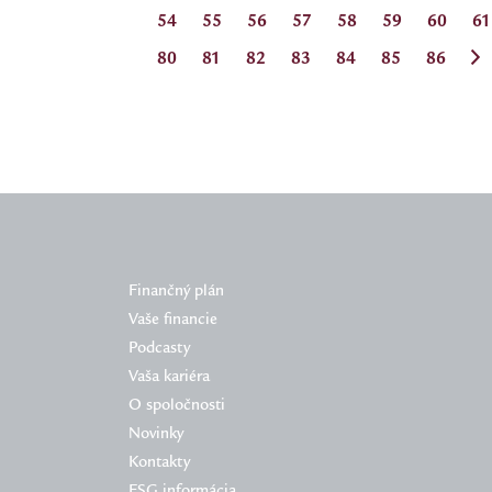
54
55
56
57
58
59
60
61
80
81
82
83
84
85
86
Finančný plán
Vaše financie
Podcasty
Vaša kariéra
O spoločnosti
Novinky
Kontakty