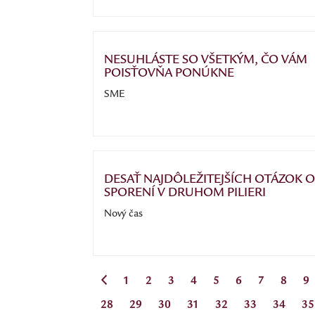
NESUHLÁSTE SO VŠETKÝM, ČO VÁM
POISŤOVŇA PONÚKNE
SME
DESAŤ NAJDÔLEŽITEJŠÍCH OTÁZOK O
SPORENÍ V DRUHOM PILIERI
Nový čas
1
2
3
4
5
6
7
8
9
28
29
30
31
32
33
34
35