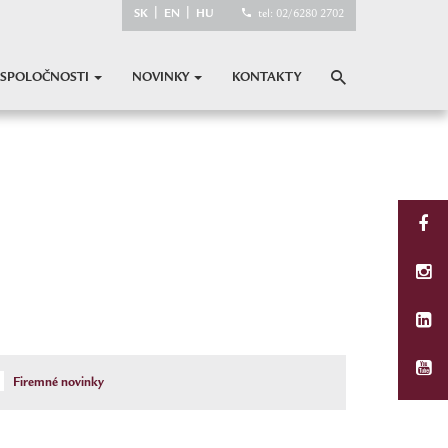
|
|
SK
EN
HU
tel: 02/6280 2702
 SPOLOČNOSTI
NOVINKY
KONTAKTY
Firemné novinky