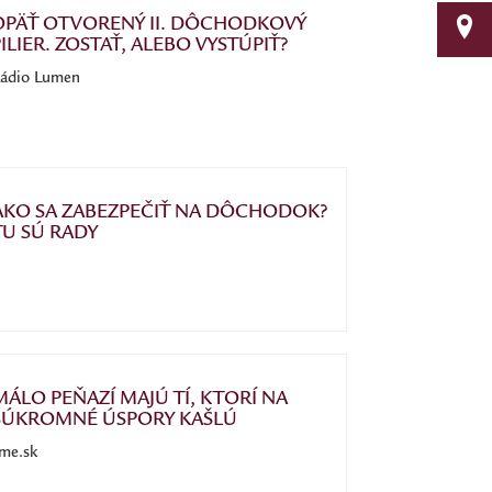
OPÄŤ OTVORENÝ II. DÔCHODKOVÝ
ILIER. ZOSTAŤ, ALEBO VYSTÚPIŤ?
ádio Lumen
AKO SA ZABEZPEČIŤ NA DÔCHODOK?
TU SÚ RADY
MÁLO PEŇAZÍ MAJÚ TÍ, KTORÍ NA
SÚKROMNÉ ÚSPORY KAŠLÚ
me.sk