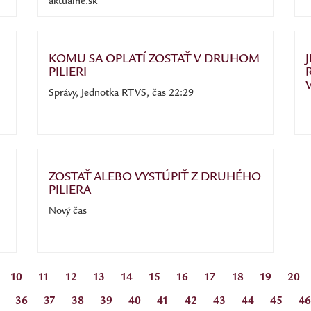
aktualne.sk
KOMU SA OPLATÍ ZOSTAŤ V DRUHOM
PILIERI
Správy, Jednotka RTVS, čas 22:29
ZOSTAŤ ALEBO VYSTÚPIŤ Z DRUHÉHO
PILIERA
Nový čas
10
11
12
13
14
15
16
17
18
19
20
36
37
38
39
40
41
42
43
44
45
46