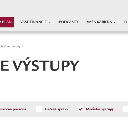
Ý PLÁN
VAŠE FINANCIE
PODCASTY
VAŠA KARIÉRA
O
iálne výstupy
E VÝSTUPY
inančná poradňa
Tlačové správy
Mediálne výstupy