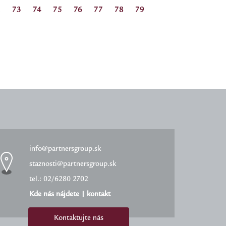
2
73
74
75
76
77
78
79
info@partnersgroup.sk
staznosti@partnersgroup.sk
tel.: 02/6280 2702
Kde nás nájdete
|
kontakt
Kontaktujte nás