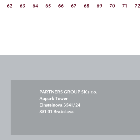
62
63
64
65
66
67
68
69
70
71
7
PARTNERS GROUP SK s.r.o.
Aupark Tower
Einsteinova 3541/24
851 01 Bratislava