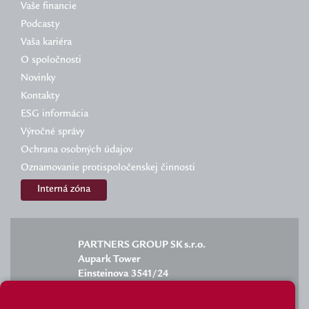
Vaše financie
Podcasty
Vaša kariéra
O spoločnosti
Novinky
Kontakty
ESG informácia
Výročné správy
Ochrana osobných údajov
Oznamovanie protispoločenskej činnosti
Interná zóna
PARTNERS GROUP SK s.r.o.
Aupark Tower
Einsteinova 3541/24
851 01 Bratislava