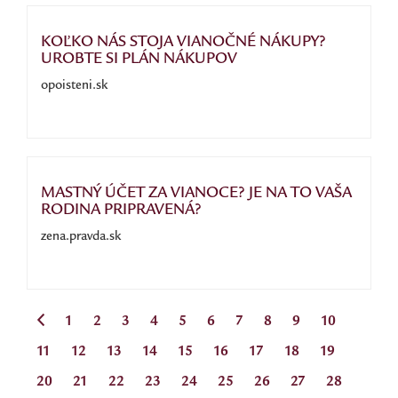
KOĽKO NÁS STOJA VIANOČNÉ NÁKUPY?
UROBTE SI PLÁN NÁKUPOV
opoisteni.sk
MASTNÝ ÚČET ZA VIANOCE? JE NA TO VAŠA
RODINA PRIPRAVENÁ?
zena.pravda.sk
1
2
3
4
5
6
7
8
9
10
11
12
13
14
15
16
17
18
19
20
21
22
23
24
25
26
27
28