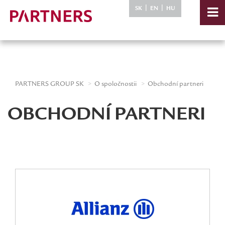
-->
|
|
SK
EN
HU
PARTNERS GROUP SK
O spoločnostii
Obchodní partneri
OBCHODNÍ PARTNERI