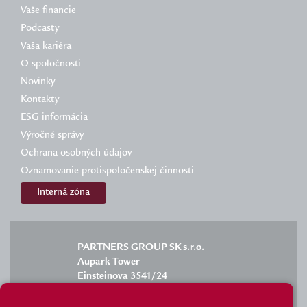
Vaše financie
Podcasty
Vaša kariéra
O spoločnosti
Novinky
Kontakty
ESG informácia
Výročné správy
Ochrana osobných údajov
Oznamovanie protispoločenskej činnosti
Interná zóna
PARTNERS GROUP SK s.r.o.
Aupark Tower
Einsteinova 3541/24
851 01 Bratislava