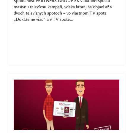
Spoločnosť PARTNERS GROUP SK v októbri spúšťa
masívnu televíznu kampaň, vďaka ktorej sa objaví až v
dvoch televíznych spotoch – vo vlastnom TV spote
„Dokážeme viac“ a v TV spote...