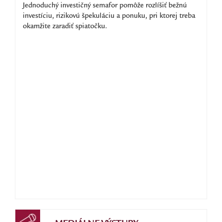
Jednoduchý investičný semafor pomôže rozlíšiť bežnú
investíciu, rizikovú špekuláciu a ponuku, pri ktorej treba
okamžite zaradiť spiatočku.