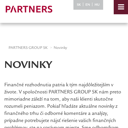
-->
|
|
SK
EN
HU
PARTNERS GROUP SK
Novinky
NOVINKY
Finančné rozhodnutia patria k tým najdôležitejším v
živote. V spoločnosti PARTNERS GROUP SK nám preto
mimoriadne záleží na tom, aby naši klienti skutočne
rozumeli peniazom. Pokiaľ hľadáte aktuálne novinky z
finančného trhu či odborné komentáre a analýzy,
prípadne potrebujete nájsť riešenie vašich finančných