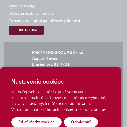
Výročné správy
Ochrana osobných údajov
Oznamovanie protispoločenskej činnosti
Interná zóna
PARTNERS GROUP SK s.r.o.
Aupark Tower
Einsteinova 3541/24
851 01 Bratislava
Nastavenie cookies
Na našej webovej stránke používame cookies.
Niektoré z nich sú na fungovanie stránok nevyhnutné,
info@partnersgroup.sk
ale o tých ostatných môžete rozhodnúť sami.
Viac informácií o
súboroch cookies
a
ochrane údajov
.
staznosti@partnersgroup.sk
tel.: 02/6280 2702
Prijať všetky cookies
Odmietnuť