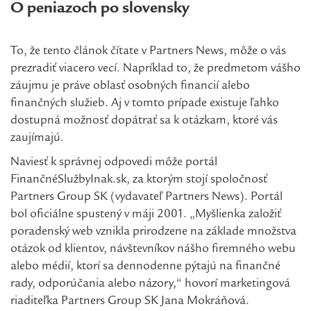
O peniazoch po slovensky
To, že tento článok čítate v Partners News, môže o vás
prezradiť viacero vecí. Napríklad to, že predmetom vášho
záujmu je práve oblasť osobných financií alebo
finančných služieb. Aj v tomto prípade existuje ľahko
dostupná možnosť dopátrať sa k otázkam, ktoré vás
zaujímajú.
Naviesť k správnej odpovedi môže portál
FinančnéSlužbyInak.sk, za ktorým stojí spoločnosť
Partners Group SK (vydavateľ Partners News). Portál
bol oficiálne spustený v máji 2001. „Myšlienka založiť
poradenský web vznikla prirodzene na základe množstva
otázok od klientov, návštevníkov nášho firemného webu
alebo médií, ktorí sa dennodenne pýtajú na finančné
rady, odporúčania alebo názory,“ hovorí marketingová
riaditeľka Partners Group SK Jana Mokráňová.