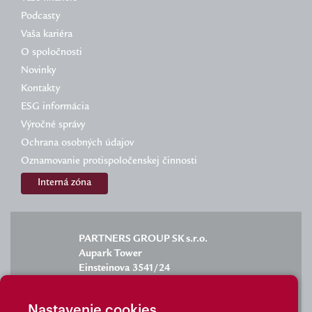
Podcasty
Vaša kariéra
O spoločnosti
Novinky
Kontakty
ESG informácia
Výročné správy
Ochrana osobných údajov
Oznamovanie protispoločenskej činnosti
Interná zóna
PARTNERS GROUP SK s.r.o.
Aupark Tower
Einsteinova 3541/24
851 01 Bratislava
Nastavenie cookies