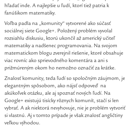
hľadať inde. A najlepšie u ľudí, ktorí tiež patria k
fanúšikom matematiky.
Voľba padla na „komunity“ vytvorené ako súčasť
sociálnej siete Google+. Položený problém vyvolal
rozsiahlu diskusiu, ktorú ukončil až americký učiteľ
matematiky a nadšenec programovania. Na svojom
matematickom blogu zverejnil riešenie, ktoré obsahuje
viac rovníc ako sprievodného komentára a ani s
prižmúreným okom ho nemožno označiť za krátke.
Znalosť komunity, teda ľudí so spoločným záujmom, je
elegantným spôsobom, ako nájsť odpoveď na
akúkoľvek otázku, ale aj spoznať nových ľudí. Na
Google+ existujú tisícky rôznych komunít, stačí si len
vybrať. A ak niektorá nevyhovuje, nie je problém vytvoriť
si vlastnú. Aj v tomto prípade je však znalosť angličtiny
veľkou výhodou.