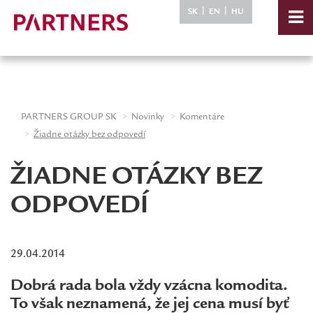
-->
|
|
SK
EN
HU
PARTNERS GROUP SK
Novinky
Komentáre
Žiadne otázky bez odpovedí
ŽIADNE OTÁZKY BEZ
ODPOVEDÍ
29.04.2014
Dobrá rada bola vždy vzácna komodita.
To však neznamená, že jej cena musí byť