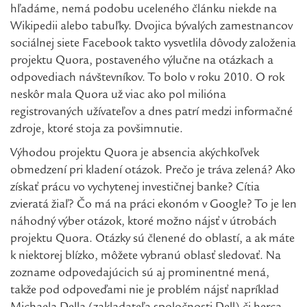
hľadáme, nemá podobu uceleného článku niekde na
Wikipedii alebo tabuľky. Dvojica bývalých zamestnancov
sociálnej siete Facebook takto vysvetlila dôvody založenia
projektu Quora, postaveného výlučne na otázkach a
odpovediach návštevníkov. To bolo v roku 2010. O rok
neskôr mala Quora už viac ako pol milióna
registrovaných užívateľov a dnes patrí medzi informačné
zdroje, ktoré stoja za povšimnutie.
Výhodou projektu Quora je absencia akýchkoľvek
obmedzení pri kladení otázok. Prečo je tráva zelená? Ako
získať prácu vo vychytenej investičnej banke? Cítia
zvieratá žiaľ? Čo má na práci ekonóm v Google? To je len
náhodný výber otázok, ktoré možno nájsť v útrobách
projektu Quora. Otázky sú členené do oblastí, a ak máte
k niektorej blízko, môžete vybranú oblasť sledovať. Na
zozname odpovedajúcich sú aj prominentné mená,
takže pod odpoveďami nie je problém nájsť napríklad