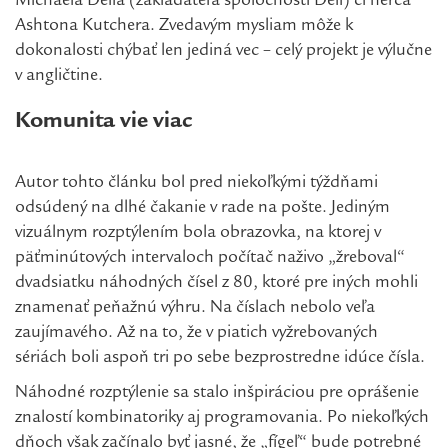
Michaela Della (zakladateľa spoločnosti Dell) či herca
Ashtona Kutchera. Zvedavým mysliam môže k
dokonalosti chýbať len jediná vec – celý projekt je výlučne
v angličtine.
Komunita vie viac
Autor tohto článku bol pred niekoľkými týždňami
odsúdený na dlhé čakanie v rade na pošte. Jediným
vizuálnym rozptýlením bola obrazovka, na ktorej v
päťminútových intervaloch počítač naživo „žreboval“
dvadsiatku náhodných čísel z 80, ktoré pre iných mohli
znamenať peňažnú výhru. Na číslach nebolo veľa
zaujímavého. Až na to, že v piatich vyžrebovaných
sériách boli aspoň tri po sebe bezprostredne idúce čísla.
Náhodné rozptýlenie sa stalo inšpiráciou pre oprášenie
znalostí kombinatoriky aj programovania. Po niekoľkých
dňoch však začínalo byť jasné, že „fígeľ“ bude potrebné