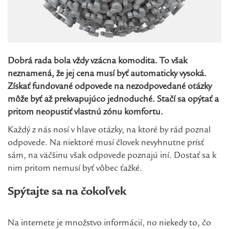
Dobrá rada bola vždy vzácna komodita. To však
neznamená, že jej cena musí byť automaticky vysoká.
Získať fundované odpovede na nezodpovedané otázky
môže byť až prekvapujúco jednoduché. Stačí sa opýtať a
pritom neopustiť vlastnú zónu komfortu.
Každý z nás nosí v hlave otázky, na ktoré by rád poznal
odpovede. Na niektoré musí človek nevyhnutne prísť
sám, na väčšinu však odpovede poznajú iní. Dostať sa k
nim pritom nemusí byť vôbec ťažké.
Spýtajte sa na čokoľvek
Na internete je množstvo informácií, no niekedy to, čo