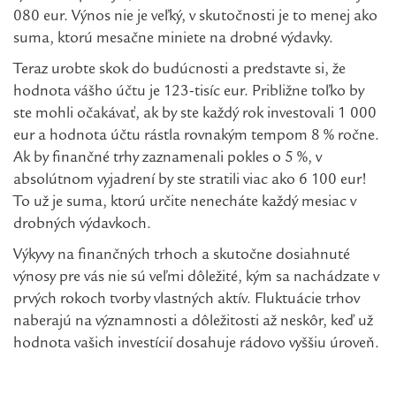
080 eur. Výnos nie je veľký, v skutočnosti je to menej ako
suma, ktorú mesačne miniete na drobné výdavky.
Teraz urobte skok do budúcnosti a predstavte si, že
hodnota vášho účtu je 123-tisíc eur. Približne toľko by
ste mohli očakávať, ak by ste každý rok investovali 1 000
eur a hodnota účtu rástla rovnakým tempom 8 % ročne.
Ak by finančné trhy zaznamenali pokles o 5 %, v
absolútnom vyjadrení by ste stratili viac ako 6 100 eur!
To už je suma, ktorú určite nenecháte každý mesiac v
drobných výdavkoch.
Výkyvy na finančných trhoch a skutočne dosiahnuté
výnosy pre vás nie sú veľmi dôležité, kým sa nachádzate v
prvých rokoch tvorby vlastných aktív. Fluktuácie trhov
naberajú na významnosti a dôležitosti až neskôr, keď už
hodnota vašich investícií dosahuje rádovo vyššiu úroveň.