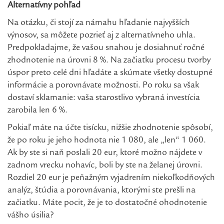
Alternatívny pohľad
Na otázku, či stojí za námahu hľadanie najvyšších
výnosov, sa môžete pozrieť aj z alternatívneho uhla.
Predpokladajme, že vašou snahou je dosiahnuť ročné
zhodnotenie na úrovni 8 %. Na začiatku procesu tvorby
úspor preto celé dni hľadáte a skúmate všetky dostupné
informácie a porovnávate možnosti. Po roku sa však
dostaví sklamanie: vaša starostlivo vybraná investícia
zarobila len 6 %.
Pokiaľ máte na účte tisícku, nižšie zhodnotenie spôsobí,
že po roku je jeho hodnota nie 1 080, ale „len“ 1 060.
Ak by ste si naň poslali 20 eur, ktoré možno nájdete v
zadnom vrecku nohavíc, boli by ste na želanej úrovni.
Rozdiel 20 eur je peňažným vyjadrením niekoľkodňových
analýz, štúdia a porovnávania, ktorými ste prešli na
začiatku. Máte pocit, že je to dostatočné ohodnotenie
vášho úsilia?