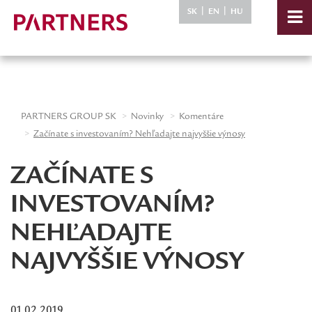
-->
|
|
SK
EN
HU
PARTNERS GROUP SK
Novinky
Komentáre
Začínate s investovaním? Nehľadajte najvyššie výnosy
ZAČÍNATE S
INVESTOVANÍM?
NEHĽADAJTE
NAJVYŠŠIE VÝNOSY
01.02.2019