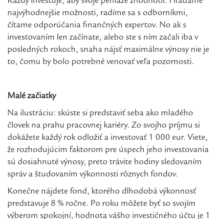
Každý investuje, aby svoje peniaze zhodnotil. Hľadáme
najvýhodnejšie možnosti, radíme sa s odborníkmi,
čítame odporúčania finančných expertov. No ak s
investovaním len začínate, alebo ste s ním začali iba v
posledných rokoch, snaha nájsť maximálne výnosy nie je
to, čomu by bolo potrebné venovať veľa pozornosti.
Malé začiatky
Na ilustráciu: skúste si predstaviť seba ako mladého
človek na prahu pracovnej kariéry. Zo svojho príjmu si
dokážete každý rok odložiť a investovať 1 000 eur. Viete,
že rozhodujúcim faktorom pre úspech jeho investovania
sú dosiahnuté výnosy, preto trávite hodiny sledovaním
správ a študovaním výkonnosti rôznych fondov.
Konečne nájdete fond, ktorého dlhodobá výkonnosť
predstavuje 8 % ročne. Po roku môžete byť so svojím
výberom spokojní, hodnota vášho investičného účtu je 1