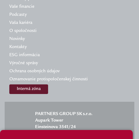
Vaše financie
Podcasty
Vaša kariéra
O spoločnosti
Novinky
Kontakty
ESG informácia
Výročné správy
Ochrana osobných údajov
Oznamovanie protispoločenskej činnosti
Interná zóna
PARTNERS GROUP SK s.r.o.
Aupark Tower
Einsteinova 3541/24
851 01 Bratislava