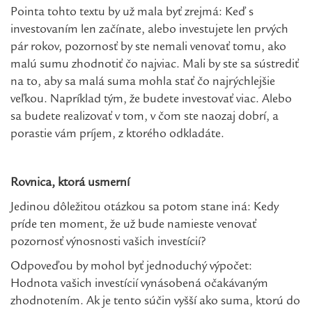
Pointa tohto textu by už mala byť zrejmá: Keď s
investovaním len začínate, alebo investujete len prvých
pár rokov, pozornosť by ste nemali venovať tomu, ako
malú sumu zhodnotiť čo najviac. Mali by ste sa sústrediť
na to, aby sa malá suma mohla stať čo najrýchlejšie
veľkou. Napríklad tým, že budete investovať viac. Alebo
sa budete realizovať v tom, v čom ste naozaj dobrí, a
porastie vám príjem, z ktorého odkladáte.
Rovnica, ktorá usmerní
Jedinou dôležitou otázkou sa potom stane iná: Kedy
príde ten moment, že už bude namieste venovať
pozornosť výnosnosti vašich investícií?
Odpoveďou by mohol byť jednoduchý výpočet:
Hodnota vašich investícií vynásobená očakávaným
zhodnotením. Ak je tento súčin vyšší ako suma, ktorú do