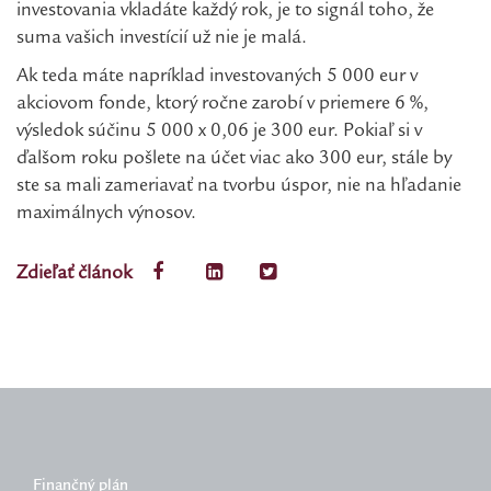
investovania vkladáte každý rok, je to signál toho, že
suma vašich investícií už nie je malá.
Ak teda máte napríklad investovaných 5 000 eur v
akciovom fonde, ktorý ročne zarobí v priemere 6 %,
výsledok súčinu 5 000 x 0,06 je 300 eur. Pokiaľ si v
ďalšom roku pošlete na účet viac ako 300 eur, stále by
ste sa mali zameriavať na tvorbu úspor, nie na hľadanie
maximálnych výnosov.
Zdieľať článok
Finančný plán