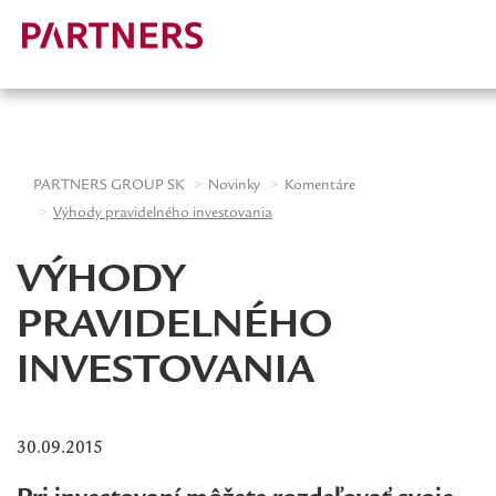
-->
PARTNERS GROUP SK
Novinky
Komentáre
Výhody pravidelného investovania
VÝHODY
PRAVIDELNÉHO
INVESTOVANIA
30.09.2015