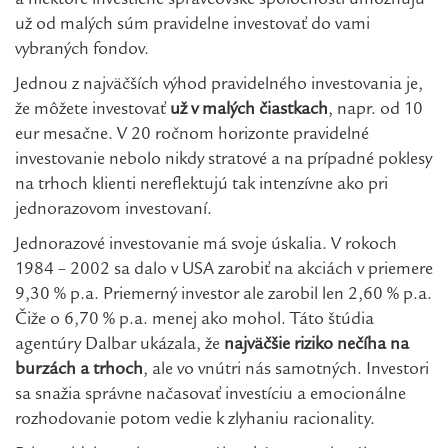
a niektoré investičné správcovské spoločnosti umožňujú
už od malých súm pravidelne investovať do vami
vybraných fondov.
Jednou z najväčších výhod pravidelného investovania je,
že môžete investovať
už v malých čiastkach
, napr. od 10
eur mesačne. V 20 ročnom horizonte pravidelné
investovanie nebolo nikdy stratové a na prípadné poklesy
na trhoch klienti nereflektujú tak intenzívne ako pri
jednorazovom investovaní.
Jednorazové investovanie má svoje úskalia. V rokoch
1984 – 2002 sa dalo v USA zarobiť na akciách v priemere
9,30 % p.a. Priemerný investor ale zarobil len 2,60 % p.a.
Čiže o 6,70 % p.a. menej ako mohol. Táto štúdia
agentúry Dalbar ukázala, že
najväčšie riziko nečíha na
burzách a trhoch
, ale vo vnútri nás samotných. Investori
sa snažia správne načasovať investíciu a emocionálne
rozhodovanie potom vedie k zlyhaniu racionality.