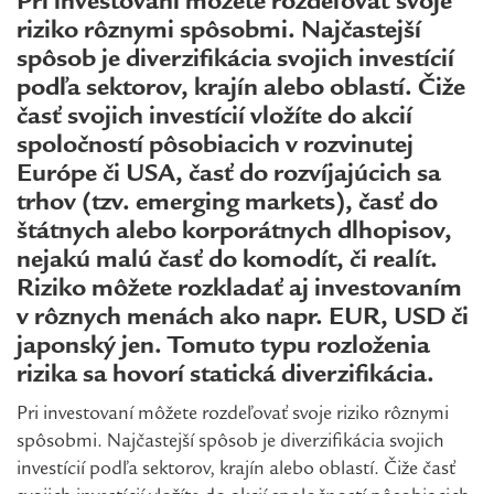
Pri investovaní môžete rozdeľovať svoje
riziko rôznymi spôsobmi. Najčastejší
spôsob je diverzifikácia svojich investícií
podľa sektorov, krajín alebo oblastí. Čiže
časť svojich investícií vložíte do akcií
spoločností pôsobiacich v rozvinutej
Európe či USA, časť do rozvíjajúcich sa
trhov (tzv. emerging markets), časť do
štátnych alebo korporátnych dlhopisov,
nejakú malú časť do komodít, či realít.
Riziko môžete rozkladať aj investovaním
v rôznych menách ako napr. EUR, USD či
japonský jen. Tomuto typu rozloženia
rizika sa hovorí statická diverzifikácia.
Pri investovaní môžete rozdeľovať svoje riziko rôznymi
spôsobmi. Najčastejší spôsob je diverzifikácia svojich
investícií podľa sektorov, krajín alebo oblastí. Čiže časť