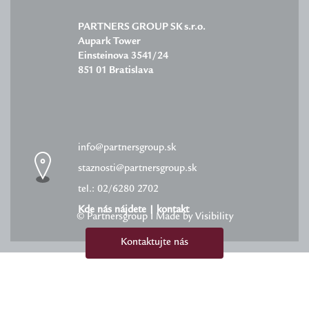
PARTNERS GROUP SK s.r.o.
Aupark Tower
Einsteinova 3541/24
851 01 Bratislava
info@partnersgroup.sk
staznosti@partnersgroup.sk
tel.: 02/6280 2702
Kde nás nájdete
|
kontakt
© Partnersgroup I Made by Visibility
Kontaktujte nás