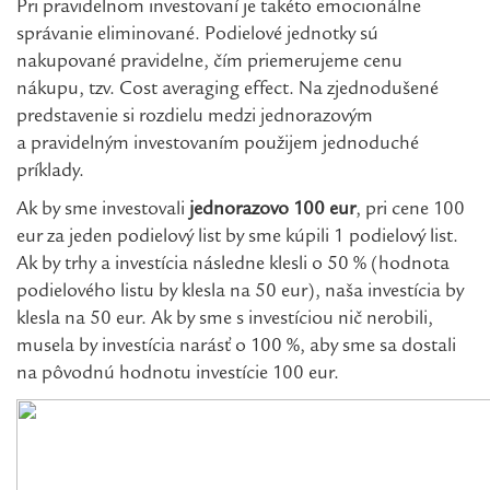
Pri pravidelnom investovaní je takéto emocionálne
správanie eliminované. Podielové jednotky sú
nakupované pravidelne, čím priemerujeme cenu
nákupu, tzv. Cost averaging effect. Na zjednodušené
predstavenie si rozdielu medzi jednorazovým
a pravidelným investovaním použijem jednoduché
príklady.
Ak by sme investovali
jednorazovo 100 eur
, pri cene 100
eur za jeden podielový list by sme kúpili 1 podielový list.
Ak by trhy a investícia následne klesli o 50 % (hodnota
podielového listu by klesla na 50 eur), naša investícia by
klesla na 50 eur. Ak by sme s investíciou nič nerobili,
musela by investícia narásť o 100 %, aby sme sa dostali
na pôvodnú hodnotu investície 100 eur.