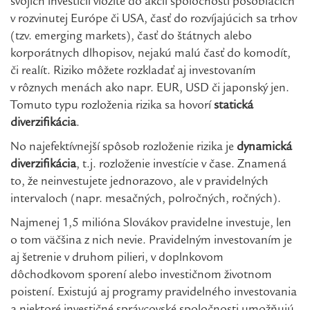
svojich investícií vložíte do akcií spoločností pôsobiacich
v rozvinutej Európe či USA, časť do rozvíjajúcich sa trhov
(tzv. emerging markets), časť do štátnych alebo
korporátnych dlhopisov, nejakú malú časť do komodít,
či realít. Riziko môžete rozkladať aj investovaním
v rôznych menách ako napr. EUR, USD či japonský jen.
Tomuto typu rozloženia rizika sa hovorí
statická
diverzifikácia
.
No najefektívnejší spôsob rozloženie rizika je
dynamická
diverzifikácia
, t.j. rozloženie investície v čase. Znamená
to, že neinvestujete jednorazovo, ale v pravidelných
intervaloch (napr. mesačných, polročných, ročných).
Najmenej 1,5 milióna Slovákov pravidelne investuje, len
o tom väčšina z nich nevie. Pravidelným investovaním je
aj šetrenie v druhom pilieri, v doplnkovom
dôchodkovom sporení alebo investičnom životnom
poistení. Existujú aj programy pravidelného investovania