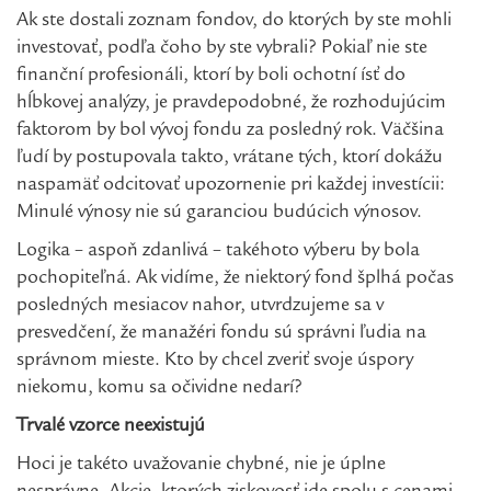
Ak ste dostali zoznam fondov, do ktorých by ste mohli
investovať, podľa čoho by ste vybrali? Pokiaľ nie ste
finanční profesionáli, ktorí by boli ochotní ísť do
hĺbkovej analýzy, je pravdepodobné, že rozhodujúcim
faktorom by bol vývoj fondu za posledný rok. Väčšina
ľudí by postupovala takto, vrátane tých, ktorí dokážu
naspamäť odcitovať upozornenie pri každej investícii:
Minulé výnosy nie sú garanciou budúcich výnosov.
Logika – aspoň zdanlivá – takéhoto výberu by bola
pochopiteľná. Ak vidíme, že niektorý fond šplhá počas
posledných mesiacov nahor, utvrdzujeme sa v
presvedčení, že manažéri fondu sú správni ľudia na
správnom mieste. Kto by chcel zveriť svoje úspory
niekomu, komu sa očividne nedarí?
Trvalé vzorce neexistujú
Hoci je takéto uvažovanie chybné, nie je úplne