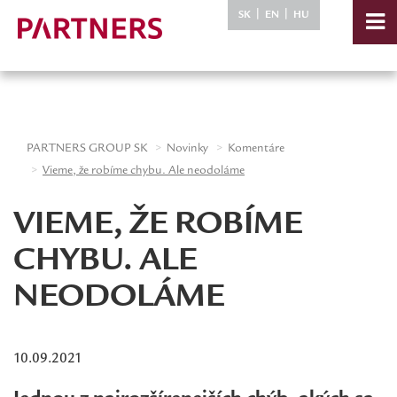
-->
|
|
SK
EN
HU
PARTNERS GROUP SK
Novinky
Komentáre
Vieme, že robíme chybu. Ale neodoláme
VIEME, ŽE ROBÍME
CHYBU. ALE
NEODOLÁME
10.09.2021