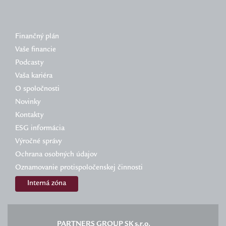
Finančný plán
Vaše financie
Podcasty
Vaša kariéra
O spoločnosti
Novinky
Kontakty
ESG informácia
Výročné správy
Ochrana osobných údajov
Oznamovanie protispoločenskej činnosti
Interná zóna
PARTNERS GROUP SK s.r.o.