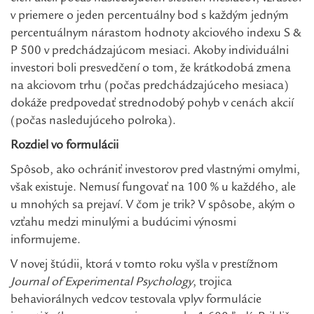
v priemere o jeden percentuálny bod s každým jedným
percentuálnym nárastom hodnoty akciového indexu S &
P 500 v predchádzajúcom mesiaci. Akoby individuálni
investori boli presvedčení o tom, že krátkodobá zmena
na akciovom trhu (počas predchádzajúceho mesiaca)
dokáže predpovedať strednodobý pohyb v cenách akcií
(počas nasledujúceho polroka).
Rozdiel vo formulácii
Spôsob, ako ochrániť investorov pred vlastnými omylmi,
však existuje. Nemusí fungovať na 100 % u každého, ale
u mnohých sa prejaví. V čom je trik? V spôsobe, akým o
vzťahu medzi minulými a budúcimi výnosmi
informujeme.
V novej štúdii, ktorá v tomto roku vyšla v prestížnom
Journal of Experimental Psychology
, trojica
behaviorálnych vedcov testovala vplyv formulácie