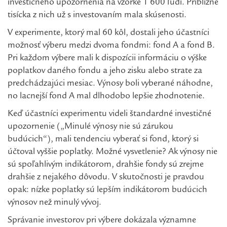
investičného upozornenia na vzorke 1 600 ľudí. Približne
tisícka z nich už s investovaním mala skúsenosti.
V experimente, ktorý mal 60 kôl, dostali jeho účastníci
možnosť výberu medzi dvoma fondmi: fond A a fond B.
Pri každom výbere mali k dispozícii informáciu o výške
poplatkov daného fondu a jeho zisku alebo strate za
predchádzajúci mesiac. Výnosy boli vyberané náhodne,
no lacnejší fond A mal dlhodobo lepšie zhodnotenie.
Keď účastníci experimentu videli štandardné investičné
upozornenie („Minulé výnosy nie sú zárukou
budúcich“), mali tendenciu vyberať si fond, ktorý si
účtoval vyššie poplatky. Možné vysvetlenie? Ak výnosy nie
sú spoľahlivým indikátorom, drahšie fondy sú zrejme
drahšie z nejakého dôvodu. V skutočnosti je pravdou
opak: nízke poplatky sú lepším indikátorom budúcich
výnosov než minulý vývoj.
Správanie investorov pri výbere dokázala významne