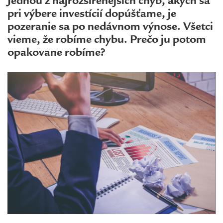
Jednou z najrozšírenejších chýb, akých sa
pri výbere investícií dopúšťame, je
pozeranie sa po nedávnom výnose. Všetci
vieme, že robíme chybu. Prečo ju potom
opakovane robíme?