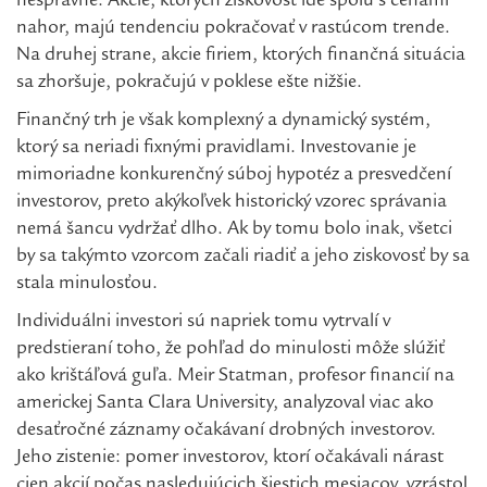
nesprávne. Akcie, ktorých ziskovosť ide spolu s cenami
nahor, majú tendenciu pokračovať v rastúcom trende.
Na druhej strane, akcie firiem, ktorých finančná situácia
sa zhoršuje, pokračujú v poklese ešte nižšie.
Finančný trh je však komplexný a dynamický systém,
ktorý sa neriadi fixnými pravidlami. Investovanie je
mimoriadne konkurenčný súboj hypotéz a presvedčení
investorov, preto akýkoľvek historický vzorec správania
nemá šancu vydržať dlho. Ak by tomu bolo inak, všetci
by sa takýmto vzorcom začali riadiť a jeho ziskovosť by sa
stala minulosťou.
Individuálni investori sú napriek tomu vytrvalí v
predstieraní toho, že pohľad do minulosti môže slúžiť
ako krištáľová guľa. Meir Statman, profesor financií na
americkej Santa Clara University, analyzoval viac ako
desaťročné záznamy očakávaní drobných investorov.
Jeho zistenie: pomer investorov, ktorí očakávali nárast
cien akcií počas nasledujúcich šiestich mesiacov, vzrástol