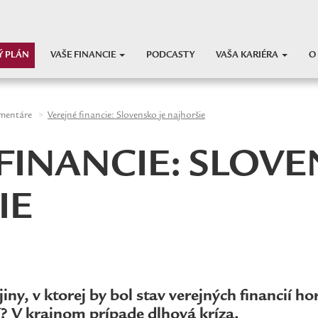
Ý PLÁN
VAŠE FINANCIE
PODCASTY
VAŠA KARIÉRA
O
mentáre
Verejné financie: Slovensko je najhoršie
FINANCIE: SLOVE
IE
jiny, v ktorej by bol stav verejných financií ho
? V krajnom prípade dlhová kríza.