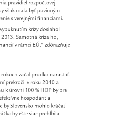
a pravidiel rozpočtovej
by však mala byť povinným
enie s verejnými financiami.
 vypuknutím krízy dosiahol
u 2013. Samotná kríza ho,
inancií v rámci EÚ,“ zdôrazňuje
ch rokoch začal prudko narastať.
í prekročil v roku 2040 a
lhu k úrovni 100 % HDP by pre
efektívne hospodáriť a
de by Slovensko mohlo kráčať
ážka by ešte viac prehĺbila