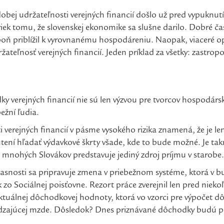
dobej udržateľnosti verejných financií došlo už pred vypuknu
riek tomu, že slovenskej ekonomike sa slušne darilo. Dobré ča
spoň priblížil k vyrovnanému hospodáreniu. Naopak, viaceré 
žateľnosť verejných financií. Jeden príklad za všetky: zastr
dky verejných financií nie sú len výzvou pre tvorcov hospodársk
ežní ľudia.
 verejných financií v pásme vysokého rizika znamená, že je le
ení hľadať výdavkové škrty všade, kde to bude možné. Je tak
 mnohých Slovákov predstavuje jediný zdroj príjmu v starobe.
účasnosti sa pripravuje zmena v priebežnom systéme, ktorá v b
o Sociálnej poisťovne. Rezort práce zverejnil len pred niek
aktuálnej dôchodkovej hodnoty, ktorá vo vzorci pre výpočet
zajúcej mzde. Dôsledok? Dnes priznávané dôchodky budú pr