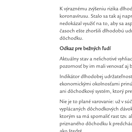
K výraznému zvýšeniu rizika dlho
koronavírusu. Stalo sa tak aj nap
nedokázal využiť na to, aby sa a
časoch ešte zhoršili dlhodobú udr
dôchodku.
Odkaz pre bežných ľudí
Aktuálny stav a nelichotivé vyhlia
pozornosť by im mali venovať aj b
Indikátor dlhodobej udržateľnosti
ekonomickými okolnosťami prinút
ani dôchodkový systém, ktorý pre
Nie je to plané varovanie: už v s
vyplácaných dôchodkových dávok z
ktorým sa má spomaliť rast tzv. 
priznaného dôchodku k predchád
ako štedré.