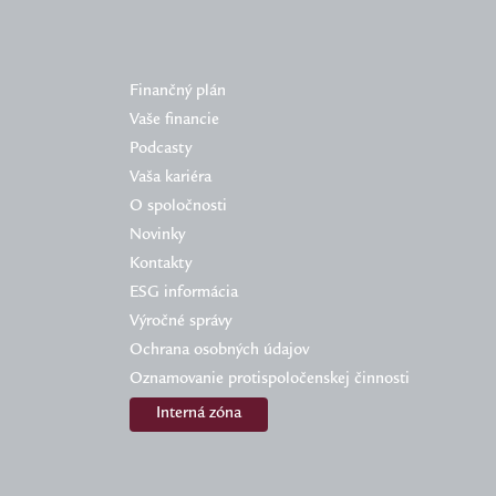
Finančný plán
Vaše financie
Podcasty
Vaša kariéra
O spoločnosti
Novinky
Kontakty
ESG informácia
Výročné správy
Ochrana osobných údajov
Oznamovanie protispoločenskej činnosti
Interná zóna