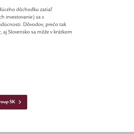
budúceho dôchodku zatiaľ
ch investovanie) sa s
udúcnosti. Dôvodov, prečo tak
, aj Slovensko sa môže v krátkom
Group SK