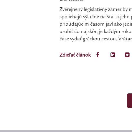
Zverejnený legislatívny zámer by 
spoliehajú výlučne na štát a jeho
pribúdajúcim časom javí ako jed
urobiť čo najskôr, je každým rok
čase vydať gréckou cestou. Vrátan
Zdieľať článok