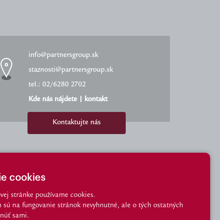
info@partnersgroup.sk
staznosti@partnersgroup.sk
tel.: 02/6280 2702
Kde nás nájdete
|
kontakt
Kontaktujte nás
ie cookies
vej stránke používame cookies.
h sú na fungovanie stránok nevyhnutné, ale o tých ostatných
núť sami.