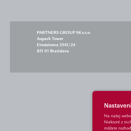
PARTNERS GROUP SK s.r.o.
Aupark Tower
Einsteinova 3541/24
851 01 Bratislava
Nastaven
Na našej webo
Niektoré z nic
môžete rozhod