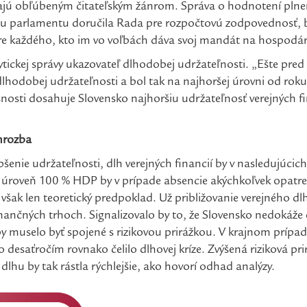
ú obľúbeným čitateľským žánrom. Správa o hodnotení plneni
u parlamentu doručila Rada pre rozpočtovú zodpovednosť, 
 pre každého, kto im vo voľbách dáva svoj mandát na hospodár
tickej správy ukazovateľ dlhodobej udržateľnosti. „Ešte pred
 dlhodobej udržateľnosti a bol tak na najhoršej úrovni od rok
asnosti dosahuje Slovensko najhoršiu udržateľnosť verejných f
 hrozba
epšenie udržateľnosti, dlh verejných financií by v nasledujúci
 úroveň 100 % HDP by v prípade absencie akýchkoľvek opatren
však len teoretický predpoklad. Už približovanie verejného d
ančných trhoch. Signalizovalo by to, že Slovensko nedokáže 
by muselo byť spojené s rizikovou prirážkou. V krajnom prípa
 desaťročím rovnako čelilo dlhovej kríze. Zvýšená riziková prir
dlhu by tak rástla rýchlejšie, ako hovorí odhad analýzy.