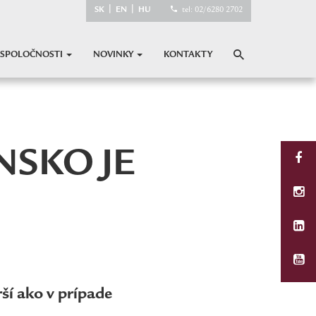
|
|
SK
EN
HU
tel: 02/6280 2702
 SPOLOČNOSTI
NOVINKY
KONTAKTY
NSKO JE
rší ako v prípade