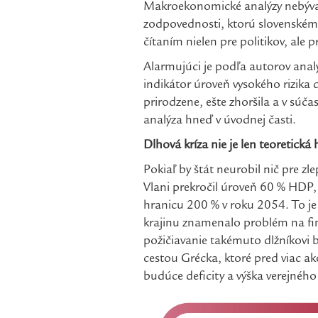
Makroekonomické analýzy nebývaj
zodpovednosti, ktorú slovenském
čítaním nielen pre politikov, ale
Alarmujúci je podľa autorov analy
indikátor úroveň vysokého rizika
prirodzene, ešte zhoršila a v súč
analýza hneď v úvodnej časti.
Dlhová kríza nie je len teoretická
Pokiaľ by štát neurobil nič pre zl
Vlani prekročil úroveň 60 % HDP,
hranicu 200 % v roku 2054. To je 
krajinu znamenalo problém na fin
požičiavanie takémuto dlžníkovi 
cestou Grécka, ktoré pred viac ako
budúce deficity a výška verejného 