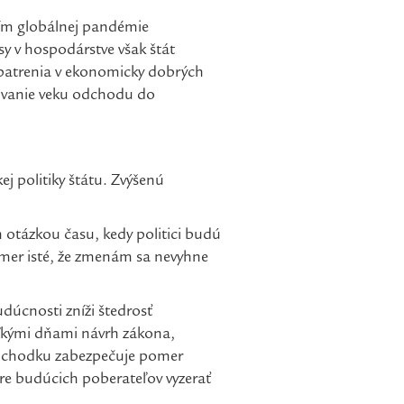
tím globálnej pandémie
sy v hospodárstve však štát
opatrenia v ekonomicky dobrých
opovanie veku odchodu do
ej politiky štátu. Zvýšenú
n otázkou času, kedy politici budú
mer isté, že zmenám sa nevyhne
udúcnosti zníži štedrosť
oľkými dňami návrh zákona,
 dôchodku zabezpečuje pomer
e budúcich poberateľov vyzerať