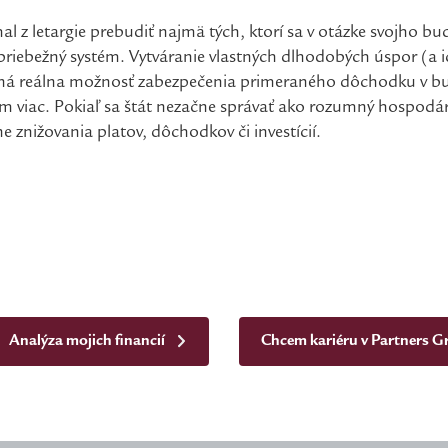
mal z letargie prebudiť najmä tých, ktorí sa v otázke svojho 
 priebežný systém. Vytváranie vlastných dlhodobých úspor (a i
iná reálna možnosť zabezpečenia primeraného dôchodku v b
om viac. Pokiaľ sa štát nezačne správať ako rozumný hospodár
e znižovania platov, dôchodkov či investícií.
Analýza mojich financií
Chcem kariéru v Partners 