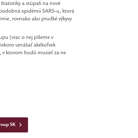
štatistiky a stúpali na nové
ry podobná epidémii SARS-u, ktorá
démie, rovnako ako prudké výkyvy
pu (viac o nej píšeme v
riskoro vznášať akékoľvek
k, v ktorom budú musieť za ne
Group SK