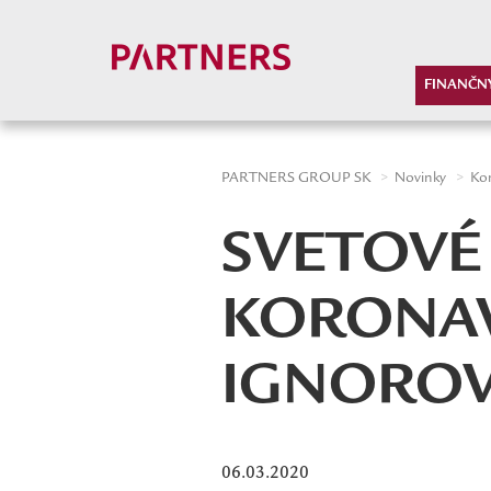
-->
FINANČN
PARTNERS GROUP SK
Novinky
Ko
SVETOVÉ 
KORONAV
IGNORO
06.03.2020