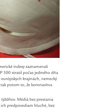
americké indexy zaznamenali
P 500 stratil počas jediného dňa
 v európskych krajinách, nemecký
, tak potom to, že koronavírus
o týždňov. Médiá bez prestania
či ich predpovediam hluché, bez