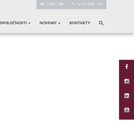
|
|
SK
EN
HU
tel: 02/6280 2702
 SPOLOČNOSTI
NOVINKY
KONTAKTY