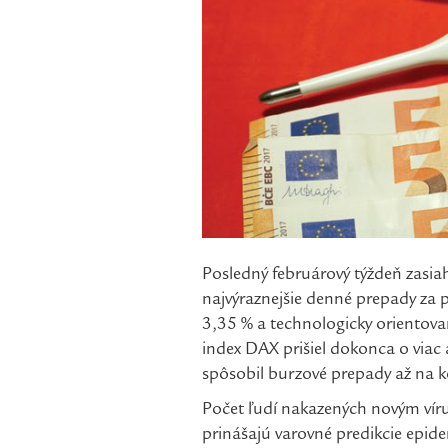
Posledný februárový týždeň zasia
najvýraznejšie denné prepady za 
3,35 % a technologicky orientovan
index DAX prišiel dokonca o viac 
spôsobil burzové prepady až na k
Počet ľudí nakazených novým víru
prinášajú varovné predikcie epid