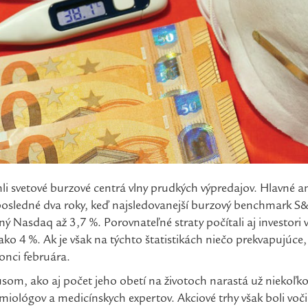
hli svetové burzové centrá vlny prudkých výpredajov. Hlavné 
posledné dva roky, keď najsledovanejší burzový benchmark S&
ý Nasdaq až 3,7 %. Porovnateľné straty počítali aj investori
ako 4 %. Ak je však na týchto štatistikách niečo prekvapujúce
onci februára.
som, ako aj počet jeho obetí na životoch narastá už niekoľk
emiológov a medicínskych expertov. Akciové trhy však boli vo