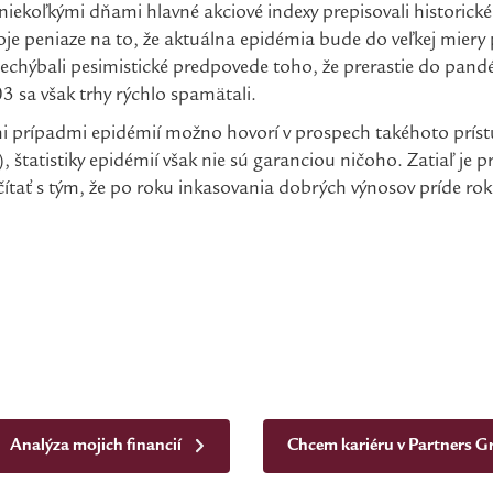
niekoľkými dňami hlavné akciové indexy prepisovali historické 
svoje peniaze na to, že aktuálna epidémia bude do veľkej mie
 nechýbali pesimistické predpovede toho, že prerastie do pan
3 sa však trhy rýchlo spamätali.
 prípadmi epidémií možno hovorí v prospech takéhoto prístu
štatistiky epidémií však nie sú garanciou ničoho. Zatiaľ je p
očítať s tým, že po roku inkasovania dobrých výnosov príde ro
Analýza mojich financií
Chcem kariéru v Partners 