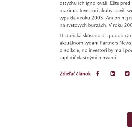
ostychu ich ignorovali. Ešte pred 
maximá. Investori akoby stavili 
vypukla v roku 2003. Ani pri nej
na svetových burzách. V roku 200
Historická skúsenosť s podobnými
aktuálnom vydaní Partners News), 
predikcie, no investori by mali p
zaplatiť vlastnými nervami.
Zdieľať článok