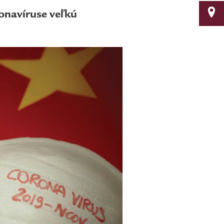
onavíruse veľkú