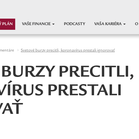
Ý PLÁN
VAŠE FINANCIE
PODCASTY
VAŠA KARIÉRA
O
mentáre
Svetové burzy precitli, koronavírus prestali ignorovať
BURZY PRECITLI,
ÍRUS PRESTALI
VAŤ