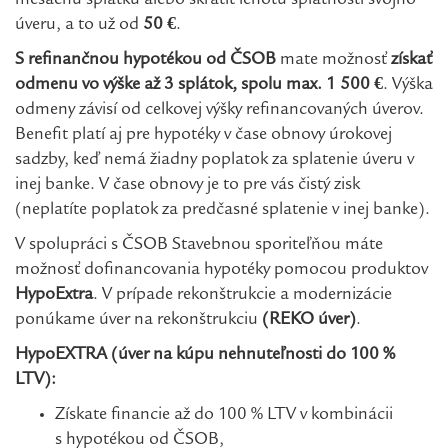
mesačnú splátku alebo skrátiť lehotu splatnosti svojho
úveru, a to už od
50 €
.
S refinančnou hypotékou od ČSOB
mate možnosť
získať
odmenu vo výške až 3 splátok, spolu max. 1 500 €
. Výška
odmeny závisí od celkovej výšky refinancovaných úverov.
Benefit platí aj pre hypotéky v čase obnovy úrokovej
sadzby, keď nemá žiadny poplatok za splatenie úveru v
inej banke. V čase obnovy je to pre vás čistý zisk
(neplatíte poplatok za predčasné splatenie v inej banke).
V spolupráci s ČSOB Stavebnou sporiteľňou máte
možnosť dofinancovania hypotéky pomocou produktov
HypoExtra
. V prípade rekonštrukcie a modernizácie
ponúkame úver na rekonštrukciu
(REKO úver)
.
HypoEXTRA (úver na kúpu nehnuteľnosti do 100 %
LTV):
Získate financie až do 100 % LTV v kombinácii
s hypotékou od ČSOB,