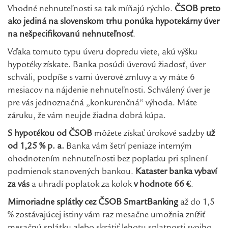
Vhodné nehnuteľnosti sa tak míňajú rýchlo.
ČSOB preto
ako jediná na slovenskom trhu ponúka hypotekárny úver
na nešpecifikovanú nehnuteľnosť
.
Vďaka tomuto typu úveru dopredu viete, akú výšku
hypotéky získate. Banka posúdi úverovú žiadosť, úver
schváli, podpíše s vami úverové zmluvy a vy máte 6
mesiacov na nájdenie nehnuteľnosti. Schválený úver je
pre vás jednoznačná „konkurenčná“ výhoda. Máte
záruku, že vám neujde žiadna dobrá kúpa.
S hypotékou od ČSOB
môžete získať úrokové sadzby
už
od 1,25 % p. a.
Banka vám šetrí peniaze interným
ohodnotením nehnuteľnosti bez poplatku pri splnení
podmienok stanovených bankou.
Kataster banka vybaví
za vás
a uhradí poplatok za kolok
v hodnote 66 €
.
Mimoriadne splátky cez ČSOB SmartBanking
až do 1,5
% zostávajúcej istiny vám raz mesačne umožnia znížiť