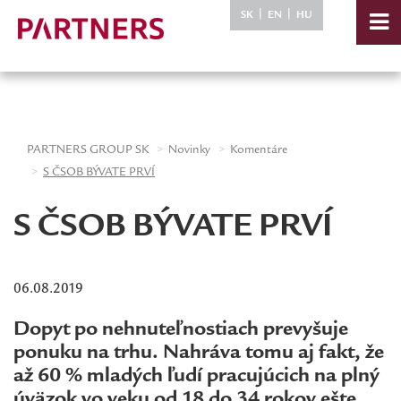
-->
|
|
SK
EN
HU
PARTNERS GROUP SK
Novinky
Komentáre
S ČSOB BÝVATE PRVÍ
S ČSOB BÝVATE PRVÍ
06.08.2019
Dopyt po nehnuteľnostiach prevyšuje
ponuku na trhu. Nahráva tomu aj fakt, že
až 60 % mladých ľudí pracujúcich na plný
úväzok vo veku od 18 do 34 rokov ešte