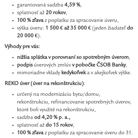
garantovaná sadzba
4,59 %
,
splatnosť až
20 rokov
,
100 % zľava
z poplatku za spracovanie úveru,
výška úveru:
1 500 € až 35 000 €
(jeden žiadateľ
do
20 000 €
).
Výhody pre vás:
nižšia splátka v porovnaní so spotrebným úverom
,
podpis
úverových zmlúv
v pobočke ČSOB Banky
,
mimoriadne vklady
kedykoľvek
a v akejkoľvek výške.
REKO úver (úver na rekonštrukciu)
:
určený na modernizáciu bytu/domu,
rekonštrukciu, refinancovanie spotrebných úverov,
ktoré boli využité na rekonštrukciu,
sadzba
od 4,20 % p. a.,
splatnosť až
do 15 rokov
,
100 % zľava
z poplatku za spracovanie úveru do 31.