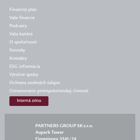
Finančný plán
Vaše financie
Podcasty
Vaša kariéra
O spoločnosti
Novinky
Kontakty
ESG informácia
Výročné správy
Ochrana osobných údajov
Oznamovanie protispoločenskej činnosti
Interná zóna
PARTNERS GROUP SK s.r.o.
Aupark Tower
Einsteinova 3541/24