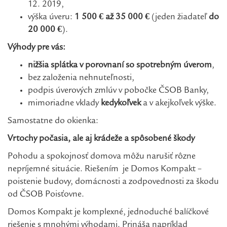
12. 2019,
výška úveru:
1 500 € až 35 000 €
(jeden žiadateľ
do
20 000 €
).
Výhody pre vás:
nižšia splátka v porovnaní so spotrebným úverom
,
bez založenia nehnuteľnosti,
podpis úverových zmlúv v pobočke ČSOB Banky,
mimoriadne vklady
kedykoľvek
a v akejkoľvek výške.
Samostatne do okienka:
Vrtochy počasia, ale aj krádeže a spôsobené škody
Pohodu a spokojnosť domova môžu narušiť rôzne
nepríjemné situácie. Riešením je Domos Kompakt –
poistenie budovy, domácnosti a zodpovednosti za škodu
od ČSOB Poisťovne.
Domos Kompakt je komplexné, jednoduché balíčkové
riešenie s mnohými výhodami. Prináša napríklad