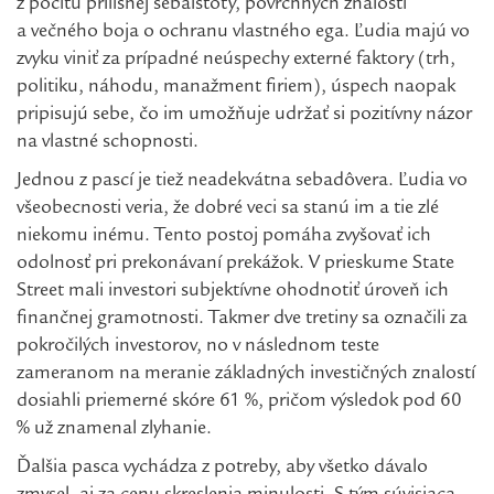
z pocitu prílišnej sebaistoty, povrchných znalostí
a večného boja o ochranu vlastného ega. Ľudia majú vo
zvyku viniť za prípadné neúspechy externé faktory (trh,
politiku, náhodu, manažment firiem), úspech naopak
pripisujú sebe, čo im umožňuje udržať si pozitívny názor
na vlastné schopnosti.
Jednou z pascí je tiež neadekvátna sebadôvera. Ľudia vo
všeobecnosti veria, že dobré veci sa stanú im a tie zlé
niekomu inému. Tento postoj pomáha zvyšovať ich
odolnosť pri prekonávaní prekážok. V prieskume State
Street mali investori subjektívne ohodnotiť úroveň ich
finančnej gramotnosti. Takmer dve tretiny sa označili za
pokročilých investorov, no v následnom teste
zameranom na meranie základných investičných znalostí
dosiahli priemerné skóre 61 %, pričom výsledok pod 60
% už znamenal zlyhanie.
Ďalšia pasca vychádza z potreby, aby všetko dávalo