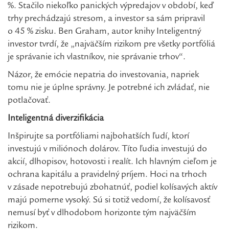
%. Stačilo niekoľko panických výpredajov v období, keď
trhy prechádzajú stresom, a investor sa sám pripravil
o 45 % zisku. Ben Graham, autor knihy Inteligentný
investor tvrdí, že „najväčším rizikom pre všetky portfóliá
je správanie ich vlastníkov, nie správanie trhov“.
Názor, že emócie nepatria do investovania, napriek
tomu nie je úplne správny. Je potrebné ich zvládať, nie
potlačovať.
Inteligentná diverzifikácia
Inšpirujte sa portfóliami najbohatších ľudí, ktorí
investujú v miliónoch dolárov. Títo ľudia investujú do
akcií, dlhopisov, hotovosti i realít. Ich hlavným cieľom je
ochrana kapitálu a pravidelný príjem. Hoci na trhoch
v zásade nepotrebujú zbohatnúť, podiel kolísavých aktív
majú pomerne vysoký. Sú si totiž vedomí, že kolísavosť
nemusí byť v dlhodobom horizonte tým najväčším
rizikom.