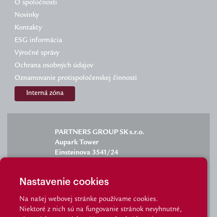
O spoločnosti
Novinky
Kontakty
ESG informácia
Výročné správy
Ochrana osobných údajov
Oznamovanie protispoločenskej činnosti
Interná zóna
PARTNERS GROUP SK s.r.o.
Aupark Tower
Einsteinova 3541/24
851 01 Bratislava
Nastavenie cookies
Na našej webovej stránke používame cookies.
Niektoré z nich sú na fungovanie stránok nevyhnutné,