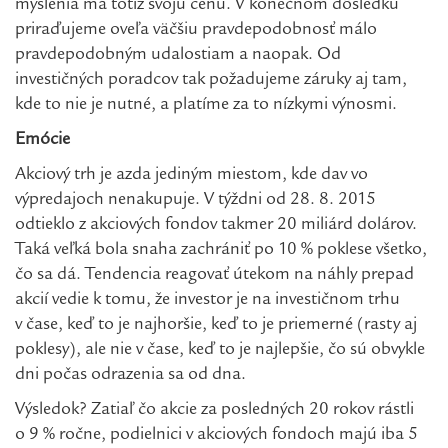
myslenia má totiž svoju cenu. V konečnom dôsledku
priraďujeme oveľa väčšiu pravdepodobnosť málo
pravdepodobným udalostiam a naopak. Od
investičných poradcov tak požadujeme záruky aj tam,
kde to nie je nutné, a platíme za to nízkymi výnosmi.
Emócie
Akciový trh je azda jediným miestom, kde dav vo
výpredajoch nenakupuje. V týždni od 28. 8. 2015
odtieklo z akciových fondov takmer 20 miliárd dolárov.
Taká veľká bola snaha zachrániť po 10 % poklese všetko,
čo sa dá. Tendencia reagovať útekom na náhly prepad
akcií vedie k tomu, že investor je na investičnom trhu
v čase, keď to je najhoršie, keď to je priemerné (rasty aj
poklesy), ale nie v čase, keď to je najlepšie, čo sú obvykle
dni počas odrazenia sa od dna.
Výsledok? Zatiaľ čo akcie za posledných 20 rokov rástli
o 9 % ročne, podielnici v akciových fondoch majú iba 5