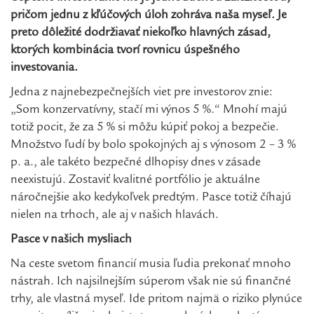
pričom jednu z kľúčových úloh zohráva naša myseľ. Je
preto dôležité dodržiavať niekoľko hlavných zásad,
ktorých kombinácia tvorí rovnicu úspešného
investovania.
Jedna z najnebezpečnejších viet pre investorov znie:
„Som konzervatívny, stačí mi výnos 5 %.“ Mnohí majú
totiž pocit, že za 5 % si môžu kúpiť pokoj a bezpečie.
Množstvo ľudí by bolo spokojných aj s výnosom 2 – 3 %
p. a., ale takéto bezpečné dlhopisy dnes v zásade
neexistujú. Zostaviť kvalitné portfólio je aktuálne
náročnejšie ako kedykoľvek predtým. Pasce totiž číhajú
nielen na trhoch, ale aj v našich hlavách.
Pasce v našich mysliach
Na ceste svetom financií musia ľudia prekonať mnoho
nástrah. Ich najsilnejším súperom však nie sú finančné
trhy, ale vlastná myseľ. Ide pritom najmä o riziko plynúce