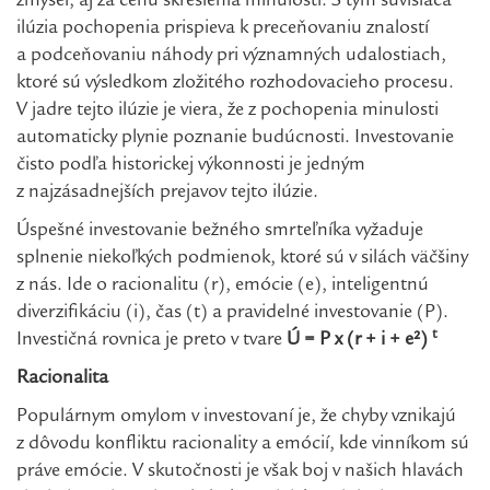
zmysel, aj za cenu skreslenia minulosti. S tým súvisiaca
ilúzia pochopenia prispieva k preceňovaniu znalostí
a podceňovaniu náhody pri významných udalostiach,
ktoré sú výsledkom zložitého rozhodovacieho procesu.
V jadre tejto ilúzie je viera, že z pochopenia minulosti
automaticky plynie poznanie budúcnosti. Investovanie
čisto podľa historickej výkonnosti je jedným
z najzásadnejších prejavov tejto ilúzie.
Úspešné investovanie bežného smrteľníka vyžaduje
splnenie niekoľkých podmienok, ktoré sú v silách väčšiny
z nás. Ide o racionalitu (r), emócie (e), inteligentnú
diverzifikáciu (i), čas (t) a pravidelné investovanie (P).
t
Investičná rovnica je preto v tvare
Ú = P x (r + i + e²)
Racionalita
Populárnym omylom v investovaní je, že chyby vznikajú
z dôvodu konfliktu racionality a emócií, kde vinníkom sú
práve emócie. V skutočnosti je však boj v našich hlavách