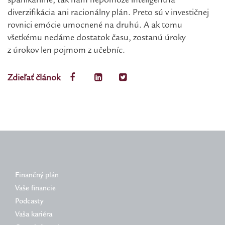
spanikárime, tak nám nepomôže inteligentná
diverzifikácia ani racionálny plán. Preto sú v investičnej
rovnici emócie umocnené na druhú. A ak tomu
všetkému nedáme dostatok času, zostanú úroky
z úrokov len pojmom z učebníc.
Zdieľať článok
Finančný plán
Vaše financie
Podcasty
Vaša kariéra