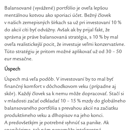
Balansované (vyvážené) portfólio je oveľa lepšou
mentálnou kotvou ako sporiaci účet. Bežný človek
v našich zemepisných šírkach sa už pri investovaní 10 %
do akcií cíti byť odvážny. Avšak ak by prijal fakt, že
správna je práve balansovaná stratégia, s 10 % by mal
oveľa realistickejší pocit, že investuje veľmi konzervatívne.
Túto stratégiu je pritom možné aplikovať už od 30 – 50
eur mesačne.
Úspech
Úspech má veľa podôb. V investovaní by to mal byť
finančný komfort v dôchodkovom veku (prípadne aj
skôr). Každý človek sa k nemu môže dopracovať. Stačí si
v mladosti začať odkladať 10 – 15 % mzdy do globálneho
balansovaného portfólia s prevahou akcií na začiatku
produktívneho veku a dlhopisov na jeho konci.
A predovšetkým je potrebné vyhnúť sa panike. Ak