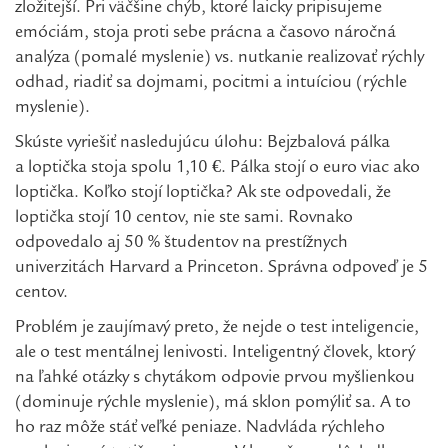
zložitejší. Pri väčšine chýb, ktoré laicky pripisujeme
emóciám, stoja proti sebe prácna a časovo náročná
analýza (pomalé myslenie) vs. nutkanie realizovať rýchly
odhad, riadiť sa dojmami, pocitmi a intuíciou (rýchle
myslenie).
Skúste vyriešiť nasledujúcu úlohu: Bejzbalová pálka
a loptička stoja spolu 1,10 €. Pálka stojí o euro viac ako
loptička. Koľko stojí loptička? Ak ste odpovedali, že
loptička stojí 10 centov, nie ste sami. Rovnako
odpovedalo aj 50 % študentov na prestížnych
univerzitách Harvard a Princeton. Správna odpoveď je 5
centov.
Problém je zaujímavý preto, že nejde o test inteligencie,
ale o test mentálnej lenivosti. Inteligentný človek, ktorý
na ľahké otázky s chytákom odpovie prvou myšlienkou
(dominuje rýchle myslenie), má sklon pomýliť sa. A to
ho raz môže stáť veľké peniaze. Nadvláda rýchleho