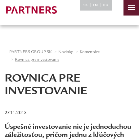
-->
|
|
SK
EN
HU
PARTNERS GROUP SK
Novinky
Komentáre
Rovnica pre investovanie
ROVNICA PRE
INVESTOVANIE
27.11.2015
Úspešné investovanie nie je jednoduchou
záležitosťou, pričom jednu z kľúčových