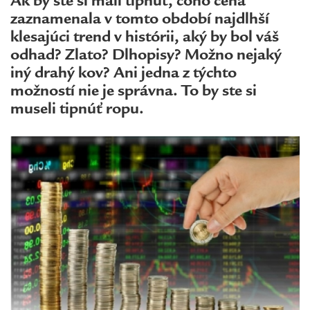
Ak by ste si mali tipnúť, čoho cena
zaznamenala v tomto období najdlhší
klesajúci trend v histórii, aký by bol váš
odhad? Zlato? Dlhopisy? Možno nejaký
iný drahý kov? Ani jedna z týchto
možností nie je správna. To by ste si
museli tipnúť ropu.