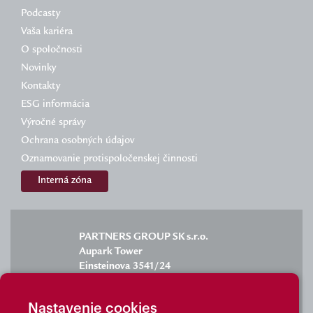
Podcasty
Vaša kariéra
O spoločnosti
Novinky
Kontakty
ESG informácia
Výročné správy
Ochrana osobných údajov
Oznamovanie protispoločenskej činnosti
Interná zóna
PARTNERS GROUP SK s.r.o.
Aupark Tower
Einsteinova 3541/24
851 01 Bratislava
Nastavenie cookies