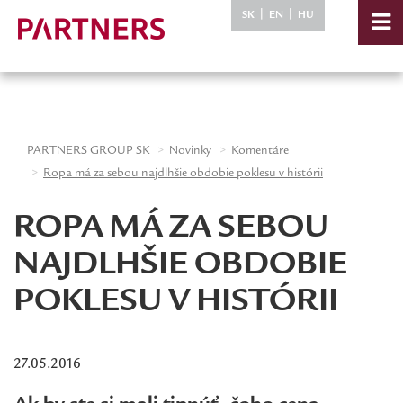
-->
|
|
SK
EN
HU
PARTNERS GROUP SK
Novinky
Komentáre
Ropa má za sebou najdlhšie obdobie poklesu v histórii
ROPA MÁ ZA SEBOU
NAJDLHŠIE OBDOBIE
POKLESU V HISTÓRII
27.05.2016