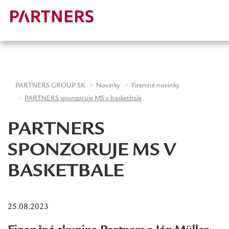
-->
PARTNERS GROUP SK
Novinky
Firemné novinky
PARTNERS sponzoruje MS v basketbale
PARTNERS
SPONZORUJE MS V
BASKETBALE
25.08.2023