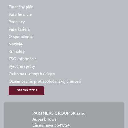
Finančný plán
Vaše financie
Podcasty
Vaša kariéra
O spoločnosti
Novinky
Kontakty
ESG informácia
Výročné správy
Ochrana osobných údajov
Oznamovanie protispoločenskej činnosti
Interná zóna
PARTNERS GROUP SK s.r.o.
Aupark Tower
Einsteinova 3541/24