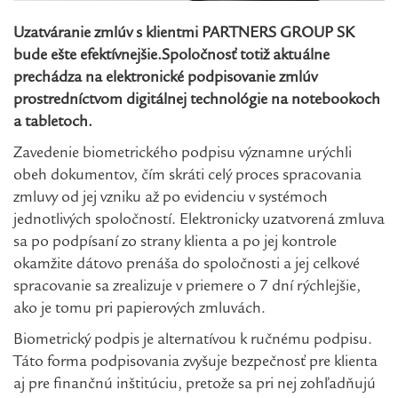
Uzatváranie zmlúv s klientmi PARTNERS GROUP SK
bude ešte efektívnejšie.
Spoločnosť totiž aktuálne
prechádza na elektronické podpisovanie zmlúv
prostredníctvom digitálnej technológie na notebookoch
a tabletoch.
Zavedenie biometrického podpisu významne urýchli
obeh dokumentov, čím skráti celý proces spracovania
zmluvy od jej vzniku až po evidenciu v systémoch
jednotlivých spoločností. Elektronicky uzatvorená zmluva
sa po podpísaní zo strany klienta a po jej kontrole
okamžite dátovo prenáša do spoločnosti a jej celkové
spracovanie sa zrealizuje v priemere o 7 dní rýchlejšie,
ako je tomu pri papierových zmluvách.
Biometrický podpis je alternatívou k ručnému podpisu.
Táto forma podpisovania zvyšuje bezpečnosť pre klienta
aj pre finančnú inštitúciu, pretože sa pri nej zohľadňujú