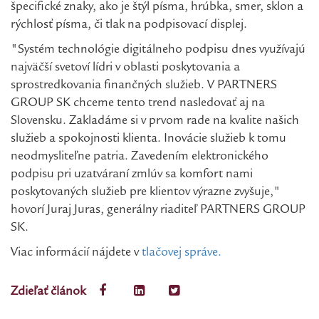
špecifické znaky, ako je štýl písma, hrúbka, smer, sklon a
rýchlosť písma, či tlak na podpisovací displej.
"Systém technológie digitálneho podpisu dnes využívajú
najväčší svetoví lídri v oblasti poskytovania a
sprostredkovania finančných služieb. V PARTNERS
GROUP SK chceme tento trend nasledovať aj na
Slovensku. Zakladáme si v prvom rade na kvalite našich
služieb a spokojnosti klienta. Inovácie služieb k tomu
neodmysliteľne patria. Zavedením elektronického
podpisu pri uzatváraní zmlúv sa komfort nami
poskytovaných služieb pre klientov výrazne zvyšuje,"
hovorí Juraj Juras, generálny riaditeľ PARTNERS GROUP
SK.
Viac informácií nájdete v
tlačovej správe.
Zdieľať článok