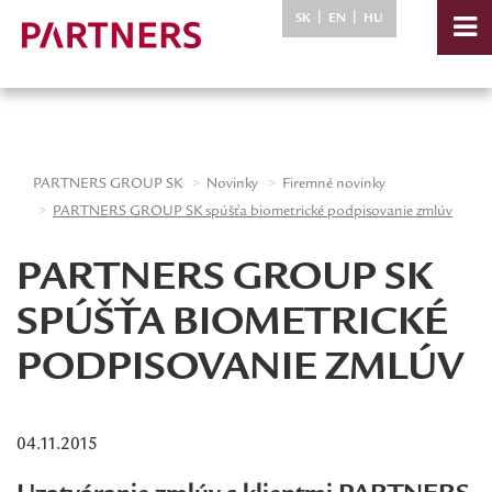
-->
|
|
SK
EN
HU
PARTNERS GROUP SK
Novinky
Firemné novinky
PARTNERS GROUP SK spúšťa biometrické podpisovanie zmlúv
PARTNERS GROUP SK
SPÚŠŤA BIOMETRICKÉ
PODPISOVANIE ZMLÚV
04.11.2015