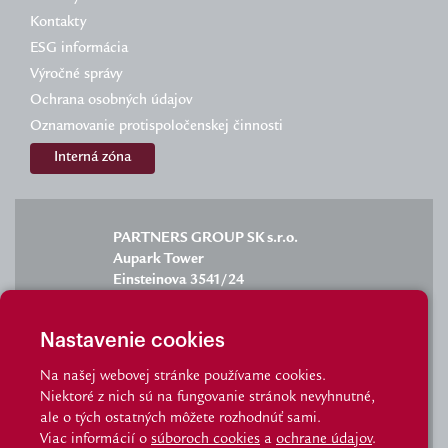
Kontakty
ESG informácia
Výročné správy
Ochrana osobných údajov
Oznamovanie protispoločenskej činnosti
Interná zóna
PARTNERS GROUP SK s.r.o.
Aupark Tower
Einsteinova 3541/24
851 01 Bratislava
Nastavenie cookies
Na našej webovej stránke používame cookies.
Niektoré z nich sú na fungovanie stránok nevyhnutné,
info@partnersgroup.sk
ale o tých ostatných môžete rozhodnúť sami.
Viac informácií o
súboroch cookies
a
ochrane údajov
.
staznosti@partnersgroup.sk