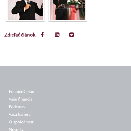
Zdieľať článok
Finančný plán
Vaše financie
Podcasty
Vaša kariéra
O spoločnosti
Novinky