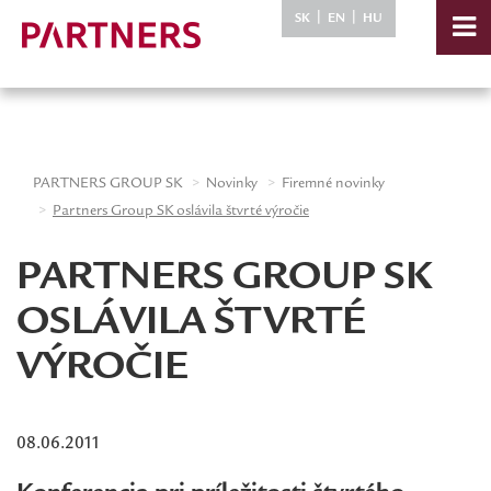
-->
|
|
SK
EN
HU
PARTNERS GROUP SK
Novinky
Firemné novinky
Partners Group SK oslávila štvrté výročie
PARTNERS GROUP SK
OSLÁVILA ŠTVRTÉ
VÝROČIE
08.06.2011