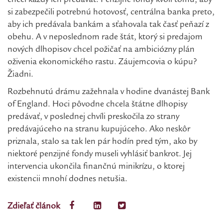
chcel každý len predávať: Penzijné fondy kvôli tomu, aby
si zabezpečili potrebnú hotovosť, centrálna banka preto,
aby ich predávala bankám a sťahovala tak časť peňazí z
obehu. A v neposlednom rade štát, ktorý si predajom
nových dlhopisov chcel požičať na ambiciózny plán
oživenia ekonomického rastu. Záujemcovia o kúpu?
Žiadni.
Rozbehnutú drámu zažehnala v hodine dvanástej Bank
of England. Hoci pôvodne chcela štátne dlhopisy
predávať, v poslednej chvíli preskočila zo strany
predávajúceho na stranu kupujúceho. Ako neskôr
priznala, stalo sa tak len pár hodín pred tým, ako by
niektoré penzijné fondy museli vyhlásiť bankrot. Jej
intervencia ukončila finančnú minikrízu, o ktorej
existencii mnohí dodnes netušia.
Zdieľať článok