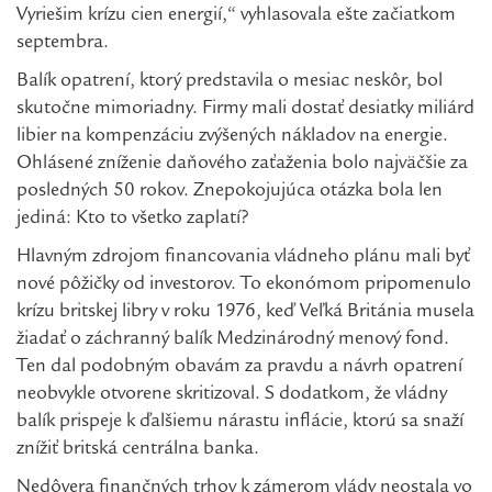
Vyriešim krízu cien energií,“ vyhlasovala ešte začiatkom
septembra.
Balík opatrení, ktorý predstavila o mesiac neskôr, bol
skutočne mimoriadny. Firmy mali dostať desiatky miliárd
libier na kompenzáciu zvýšených nákladov na energie.
Ohlásené zníženie daňového zaťaženia bolo najväčšie za
posledných 50 rokov. Znepokojujúca otázka bola len
jediná: Kto to všetko zaplatí?
Hlavným zdrojom financovania vládneho plánu mali byť
nové pôžičky od investorov. To ekonómom pripomenulo
krízu britskej libry v roku 1976, keď Veľká Británia musela
žiadať o záchranný balík Medzinárodný menový fond.
Ten dal podobným obavám za pravdu a návrh opatrení
neobvykle otvorene skritizoval. S dodatkom, že vládny
balík prispeje k ďalšiemu nárastu inflácie, ktorú sa snaží
znížiť britská centrálna banka.
Nedôvera finančných trhov k zámerom vlády neostala vo