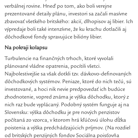
verbálnej rovine. Hneď po tom, ako boli verejne
prezentované detaily plánu, investori sa začali masívne
zbavovať všetkého britského: akcií, dlhopisov aj libier. Ich
výpredaje boli také intenzívne, že ku krachu dotlačili aj
dôchodkové fondy spravujúce bilióny libier.
Na pokraji kolapsu
Turbulencie na finančných trhoch, ktoré vyvolali
plánované vládne opatrenia, pocítili všetci.
Najbolestivejšie sa však dotkli tzv. dávkovo-definovaných
dôchodkových systémov. Peniaze, ktoré do nich tečú, sú
investované, a hoci nik nevie predpovedať ich budúce
zhodnotenie, vopred známa je výška dôchodku, ktorý z
nich raz bude vyplácaný. Podobný systém funguje aj na
Slovensku: výška dôchodku je pre nových penzistov
počítaná zo vzorca, v ktorom hrá kľúčovú úlohu dĺžka
poistenia a výška predchádzajúcich príjmov. (Na rozdiel
od britských penzijných fondov Sociálna poisťovňa