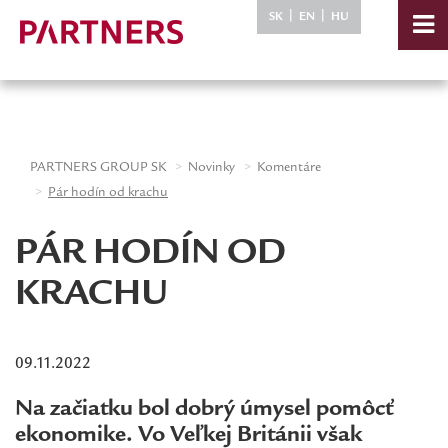
-->
|
|
SK
EN
HU
PARTNERS GROUP SK
Novinky
Komentáre
Pár hodín od krachu
PÁR HODÍN OD
KRACHU
09.11.2022
Na začiatku bol dobrý úmysel pomôcť
ekonomike. Vo Veľkej Británii však