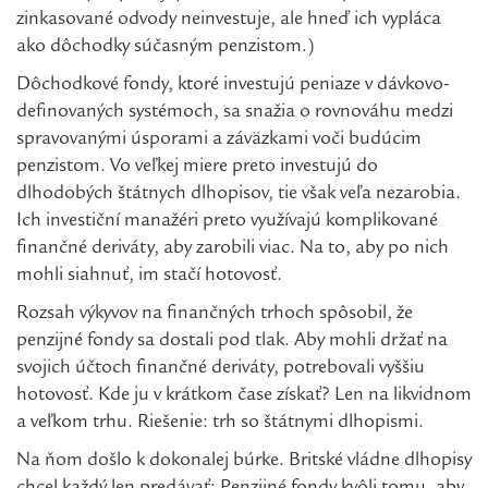
zinkasované odvody neinvestuje, ale hneď ich vypláca
ako dôchodky súčasným penzistom.)
Dôchodkové fondy, ktoré investujú peniaze v dávkovo-
definovaných systémoch, sa snažia o rovnováhu medzi
spravovanými úsporami a záväzkami voči budúcim
penzistom. Vo veľkej miere preto investujú do
dlhodobých štátnych dlhopisov, tie však veľa nezarobia.
Ich investiční manažéri preto využívajú komplikované
finančné deriváty, aby zarobili viac. Na to, aby po nich
mohli siahnuť, im stačí hotovosť.
Rozsah výkyvov na finančných trhoch spôsobil, že
penzijné fondy sa dostali pod tlak. Aby mohli držať na
svojich účtoch finančné deriváty, potrebovali vyššiu
hotovosť. Kde ju v krátkom čase získať? Len na likvidnom
a veľkom trhu. Riešenie: trh so štátnymi dlhopismi.
Na ňom došlo k dokonalej búrke. Britské vládne dlhopisy