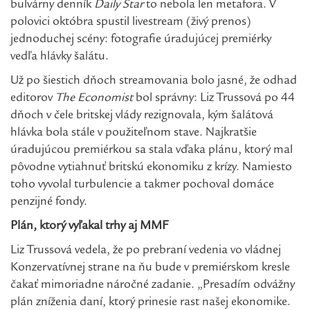
bulvárny denník
Daily Star
to nebola len metafora. V
polovici októbra spustil livestream (živý prenos)
jednoduchej scény: fotografie úradujúcej premiérky
vedľa hlávky šalátu.
Už po šiestich dňoch streamovania bolo jasné, že odhad
editorov
The Economist
bol správny: Liz Trussová po 44
dňoch v čele britskej vlády rezignovala, kým šalátová
hlávka bola stále v použiteľnom stave. Najkratšie
úradujúcou premiérkou sa stala vďaka plánu, ktorý mal
pôvodne vytiahnuť britskú ekonomiku z krízy. Namiesto
toho vyvolal turbulencie a takmer pochoval domáce
penzijné fondy.
Plán, ktorý vyľakal trhy aj MMF
Liz Trussová vedela, že po prebraní vedenia vo vládnej
Konzervatívnej strane na ňu bude v premiérskom kresle
čakať mimoriadne náročné zadanie. „Presadím odvážny
plán zníženia daní, ktorý prinesie rast našej ekonomike.