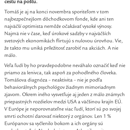
cestu na poštu.
Tomáš je aj na konci novembra sporiteľom v tom
najbezpečnejšom dôchodkovom fonde, kde ani ten
najväčší optimista nemôže očakávať vysoké výnosy.
Najmä nie v čase, keď úrokové sadzby v najväčších
svetových ekonomikách flirtujú s nulovou úrovňou. Vie,
že takto mu uniká príležitosť zarobiť na akciách. A nie
málo.
Veľa ľudí by ho pravdepodobne neváhalo označiť keď nie
priamo za lenivca, tak aspoň za pohodlného človeka.
Tomášova diagnóza – neaktivita – nie je podľa
behaviorálnych psychológov žiadnym mimoriadnym
zjavom. Okrem iného vysvetľuje aj jeden z málo známych
priepastných rozdielov medzi USA a väčšinou krajín EÚ.
V Európe je neporovnateľne viac ľudí, ktorí sú po svojej
smrti ochotní darovať niektorý z orgánov. Len 1 %
Európanov sa vyčlenilo bokom a ich orgány sú