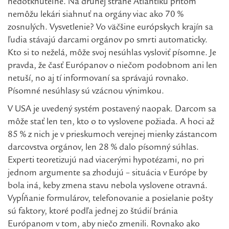
nedotknuteľné. Na druhej strane Atlantiku pritom
nemôžu lekári siahnuť na orgány viac ako 70 %
zosnulých. Vysvetlenie? Vo väčšine európskych krajín sa
ľudia stávajú darcami orgánov po smrti automaticky.
Kto si to neželá, môže svoj nesúhlas vysloviť písomne. Je
pravda, že časť Európanov o niečom podobnom ani len
netuší, no aj tí informovaní sa správajú rovnako.
Písomné nesúhlasy sú vzácnou výnimkou.
V USA je uvedený systém postavený naopak. Darcom sa
môže stať len ten, kto o to vyslovene požiada. A hoci až
85 % z nich je v prieskumoch verejnej mienky zástancom
darcovstva orgánov, len 28 % dalo písomný súhlas.
Experti teoretizujú nad viacerými hypotézami, no pri
jednom argumente sa zhodujú – situácia v Európe by
bola iná, keby zmena stavu nebola vyslovene otravná.
Vypĺňanie formulárov, telefonovanie a posielanie pošty
sú faktory, ktoré podľa jednej zo štúdií bránia
Európanom v tom, aby niečo zmenili. Rovnako ako