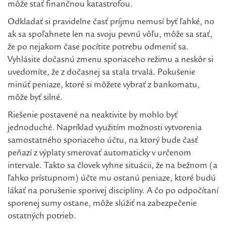
môže stať finančnou katastrofou.
Odkladať si pravidelne časť príjmu nemusí byť ľahké, no
ak sa spoľahnete len na svoju pevnú vôľu, môže sa stať,
že po nejakom čase pocítite potrebu odmeniť sa.
Vyhlásite dočasnú zmenu sporiaceho režimu a neskôr si
uvedomíte, že z dočasnej sa stala trvalá. Pokušenie
minúť peniaze, ktoré si môžete vybrať z bankomatu,
môže byť silné.
Riešenie postavené na neaktivite by mohlo byť
jednoduché. Napríklad využitím možnosti vytvorenia
samostatného sporiaceho účtu, na ktorý bude časť
peňazí z výplaty smerovať automaticky v určenom
intervale. Takto sa človek vyhne situácii, že na bežnom (a
ľahko prístupnom) účte mu ostanú peniaze, ktoré budú
lákať na porušenie sporivej disciplíny. A čo po odpočítaní
sporenej sumy ostane, môže slúžiť na zabezpečenie
ostatných potrieb.