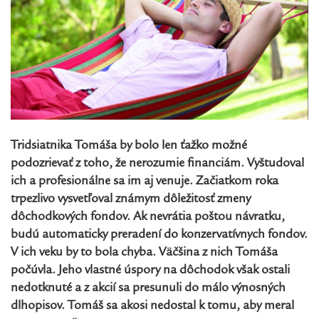
Tridsiatnika Tomáša by bolo len ťažko možné
podozrievať z toho, že nerozumie financiám. Vyštudoval
ich a profesionálne sa im aj venuje. Začiatkom roka
trpezlivo vysvetľoval známym dôležitosť zmeny
dôchodkových fondov. Ak nevrátia poštou návratku,
budú automaticky preradení do konzervatívnych fondov.
V ich veku by to bola chyba. Väčšina z nich Tomáša
počúvla. Jeho vlastné úspory na dôchodok však ostali
nedotknuté a z akcií sa presunuli do málo výnosných
dlhopisov. Tomáš sa akosi nedostal k tomu, aby meral