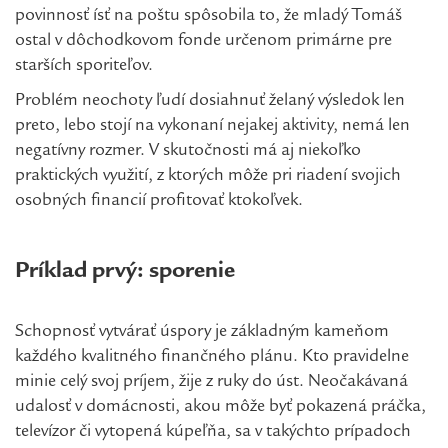
povinnosť ísť na poštu spôsobila to, že mladý Tomáš
ostal v dôchodkovom fonde určenom primárne pre
starších sporiteľov.
Problém neochoty ľudí dosiahnuť želaný výsledok len
preto, lebo stojí na vykonaní nejakej aktivity, nemá len
negatívny rozmer. V skutočnosti má aj niekoľko
praktických využití, z ktorých môže pri riadení svojich
osobných financií profitovať ktokoľvek.
Príklad prvý: sporenie
Schopnosť vytvárať úspory je základným kameňom
každého kvalitného finančného plánu. Kto pravidelne
minie celý svoj príjem, žije z ruky do úst. Neočakávaná
udalosť v domácnosti, akou môže byť pokazená práčka,
televízor či vytopená kúpeľňa, sa v takýchto prípadoch