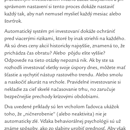
správnom nastavení si tento proces dokáže nastaviť
každý tak, aby naň nemusel myslieť každý mesiac alebo
štvrťrok.
Automatický systém pri investovaní dokáže ochrániť
pred viacerými rizikami, ktoré by inak striehli na každého.
Ak sú dnes ceny akcií historicky najvyššie, znamená to, že
prichádza čas obratu? Alebo pôjdu ešte vyššie?
Odpovede na tieto otázky nepozná nik. Ak by ste sa
rozhodli investovať všetky svoje úspory dnes, môžete mať
šťastie a vychytiť nástup rastového trendu. Alebo smolu
a naskočiť akurát na vrchole. Pravidelné investovanie si
nekladie za cieľ skvelé načasovanie trhu, no zaručuje
bezpečnejšie prechody krízovými obdobiami.
Dva uvedené príklady sú len vrcholom ľadovca ukážok
toho, že „ničnerobenie“ (alebo neaktivita) nie je
automaticky zlé. Vďaka behaviorálnej psychológii sú už
známe spôsoby, ako zo slabiny urobiť prednosť. Aby však