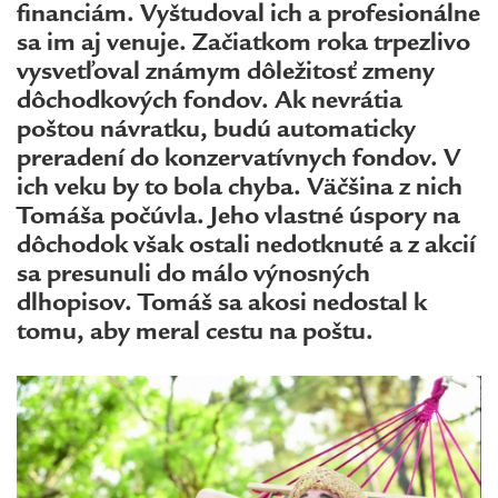
financiám. Vyštudoval ich a profesionálne
sa im aj venuje. Začiatkom roka trpezlivo
vysvetľoval známym dôležitosť zmeny
dôchodkových fondov. Ak nevrátia
poštou návratku, budú automaticky
preradení do konzervatívnych fondov. V
ich veku by to bola chyba. Väčšina z nich
Tomáša počúvla. Jeho vlastné úspory na
dôchodok však ostali nedotknuté a z akcií
sa presunuli do málo výnosných
dlhopisov. Tomáš sa akosi nedostal k
tomu, aby meral cestu na poštu.