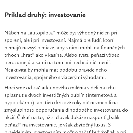
Príklad druhý: investovanie
Nábeh na „autopilota“ môže byť výhodný nielen pri
sporení, ale i pri investovaní. Najmä pre ľudí, ktorí
nemajú nazvyš peniaze, aby s nimi mohli na finančných
trhoch „hrať“ ako v kasíne. Alebo svetu peňazí vôbec
nerozumejú a sami na tom ani nechcú nič meniť.
Neaktivita by mohla mať podobu pravidelného
investovania, spojeného s viacerými výhodami.
Hoci sme od začiatku nového milénia videli na trhu
spľasnutie dvoch investičných bublín (internetová a
hypotekárna), ani tieto krízové roky nič nezmenili na
zmysluplnosti odporúčania dlhodobého investovania do
akcií. Čakať na to, až si človek dokáže nasporiť „balík
peňazí“ na investovanie, je však zbytočný luxus. S
pravidelným investovaním možno začať kedykoľvek a pri