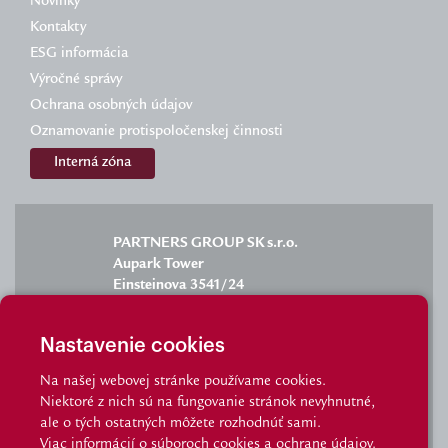
Novinky
Kontakty
ESG informácia
Výročné správy
Ochrana osobných údajov
Oznamovanie protispoločenskej činnosti
Interná zóna
PARTNERS GROUP SK s.r.o.
Aupark Tower
Einsteinova 3541/24
851 01 Bratislava
Nastavenie cookies
Na našej webovej stránke používame cookies.
Niektoré z nich sú na fungovanie stránok nevyhnutné,
info@partnersgroup.sk
ale o tých ostatných môžete rozhodnúť sami.
Viac informácií o
súboroch cookies
a
ochrane údajov
.