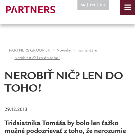
-->
|
|
SK
EN
HU
PARTNERS GROUP SK
Novinky
Komentáre
Nerobiť nič? Len do toho!
NEROBIŤ NIČ? LEN DO
TOHO!
29.12.2013
Tridsiatnika Tomáša by bolo len ťažko
možné podozrievať z toho, že nerozumie