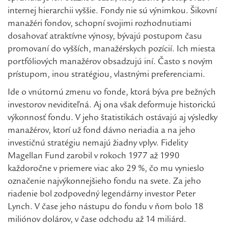
internej hierarchii vyššie. Fondy nie sú výnimkou. Šikovní
manažéri fondov, schopní svojimi rozhodnutiami
dosahovať atraktívne výnosy, bývajú postupom času
promovaní do vyšších, manažérskych pozícií. Ich miesta
portfóliových manažérov obsadzujú iní. Často s novým
prístupom, inou stratégiou, vlastnými preferenciami.
Ide o vnútornú zmenu vo fonde, ktorá býva pre bežných
investorov neviditeľná. Aj ona však deformuje historickú
výkonnosť fondu. V jeho štatistikách ostávajú aj výsledky
manažérov, ktorí už fond dávno neriadia a na jeho
investičnú stratégiu nemajú žiadny vplyv. Fidelity
Magellan Fund zarobil v rokoch 1977 až 1990
každoročne v priemere viac ako 29 %, čo mu vynieslo
označenie najvýkonnejšieho fondu na svete. Za jeho
riadenie bol zodpovedný legendárny investor Peter
Lynch. V čase jeho nástupu do fondu v ňom bolo 18
miliónov dolárov, v čase odchodu až 14 miliárd.