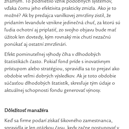
známym. To podnietilo vznik podobných systémov,
vďaka čomu jeho efektivita prakticky zmizla. Ako je to
možné? Ak by predajca vanilkovej zmrzliny zistil, že
pridaním levandule vznikne jedinečná chuť, za ktorú sú
ľudia ochotní aj priplatiť, zo svojho objavu bude mať
úžitok len dovtedy, kým rovnaký mix chutí nezačnú
ponúkať aj ostatní zmrzlinári.
Efekt pominuteľnej výhody číha v dlhodobých
štatistikách často. Pokiaľ fond príde s inovatívnym
prístupom alebo stratégiou, spravidla sa to prejaví ako
obdobie veľmi dobrých výsledkov. Ak je toto obdobie
súčasťou dlhodobých štatistík, skresľuje tým údaje o
aktuálnej schopnosti fondu generovať výnosy.
Dôležitosť manažéra
Keď sa firme podarí získať šikovného zamestnanca,
spravidla je len otázkou času, kedy začne postupovať v