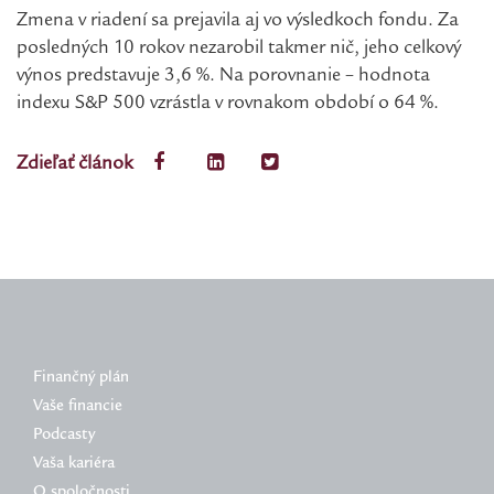
Zmena v riadení sa prejavila aj vo výsledkoch fondu. Za
posledných 10 rokov nezarobil takmer nič, jeho celkový
výnos predstavuje 3,6 %. Na porovnanie – hodnota
indexu S&P 500 vzrástla v rovnakom období o 64 %.
Zdieľať článok
Finančný plán
Vaše financie
Podcasty
Vaša kariéra
O spoločnosti