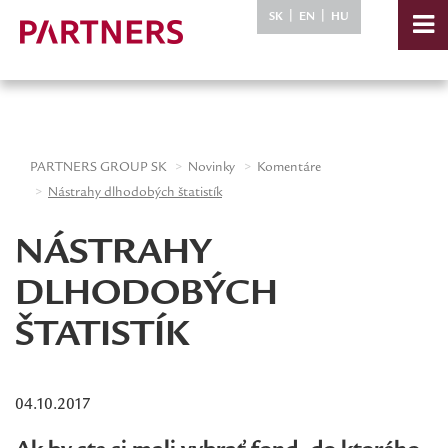
-->
|
|
SK
EN
HU
PARTNERS GROUP SK
Novinky
Komentáre
Nástrahy dlhodobých štatistík
NÁSTRAHY
DLHODOBÝCH
ŠTATISTÍK
04.10.2017