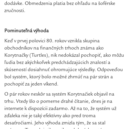
dodávke. Obmedzenia platia bez ohľadu na šoférske
zručnosti.
Pominuteľná výhoda
Keď v prvej polovici 80. rokov vznikla skupina
obchodníkov na finančných trhoch známa ako
Korytnačky (Turtles), nik nedokázal pochopiť, ako môžu
ľudia bez akýchkoľvek predchádzajúcich znalostí a
skúseností dosiahnuť ohromujúce výsledky. Odpoveďou
bol systém, ktorý bolo možné zhrnúť na pár strán a
pochopiť za jeden víkend.
O pár rokov neskôr sa systém Korytnačiek objavil na
trhu. Vtedy šlo o pomerne drahé čítanie, dnes je na
internete k dispozícii zadarmo. Až na to, že systém už
zďaleka nie je taký efektívny ako pred troma
desaťročiami. Jeho výhoda zmizla tým, že sa stal