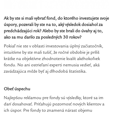
Ak by ste si mali vybrať fond, do ktorého investujete svoje
úspory, pozerali by ste na to, aký výsledok dosiahol za
predchádzajúci rok? Alebo by ste brali do úvahy aj to,
ako sa mu darilo za posledných 30 rokov?
Pokiaľ nie ste v oblasti investovania úplný začiatočník,
intuitívne by ste mali tušiť, že ročné obdobie je príliš
krátke na objektívne zhodnotenie kvalít akéhokoľvek
fondu. No ani ostrieľaní experti nemusia vedieť, aká
zavádzajúca môže byť aj dlhodobá štatistika.
Obeť úspechu
Najlepšou reklamou pre fondy sú výsledky, ktoré sa im
darí dosahovať. Priťahujú pozornosť nových klientov a
ich úspor. Pre fondy to znamená nárast objemu