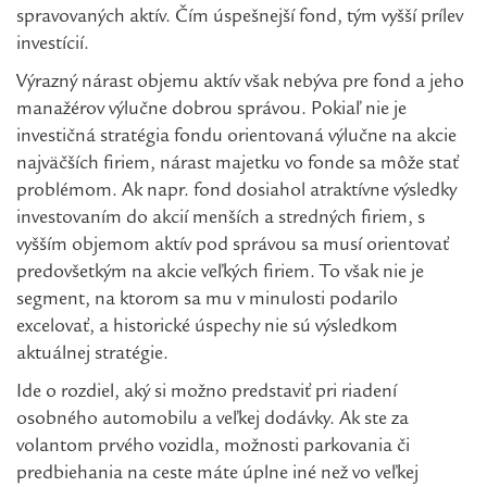
spravovaných aktív. Čím úspešnejší fond, tým vyšší prílev
investícií.
Výrazný nárast objemu aktív však nebýva pre fond a jeho
manažérov výlučne dobrou správou. Pokiaľ nie je
investičná stratégia fondu orientovaná výlučne na akcie
najväčších firiem, nárast majetku vo fonde sa môže stať
problémom. Ak napr. fond dosiahol atraktívne výsledky
investovaním do akcií menších a stredných firiem, s
vyšším objemom aktív pod správou sa musí orientovať
predovšetkým na akcie veľkých firiem. To však nie je
segment, na ktorom sa mu v minulosti podarilo
excelovať, a historické úspechy nie sú výsledkom
aktuálnej stratégie.
Ide o rozdiel, aký si možno predstaviť pri riadení
osobného automobilu a veľkej dodávky. Ak ste za
volantom prvého vozidla, možnosti parkovania či
predbiehania na ceste máte úplne iné než vo veľkej