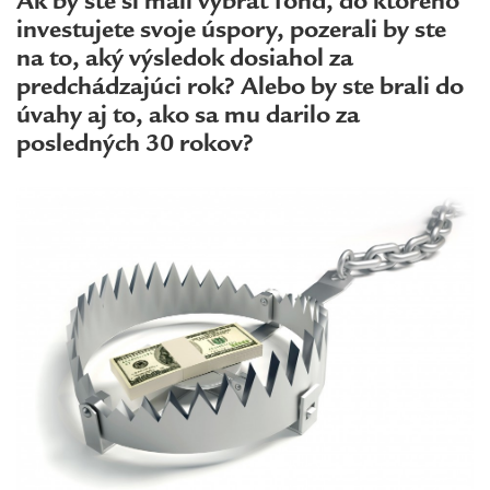
Ak by ste si mali vybrať fond, do ktorého
investujete svoje úspory, pozerali by ste
na to, aký výsledok dosiahol za
predchádzajúci rok? Alebo by ste brali do
úvahy aj to, ako sa mu darilo za
posledných 30 rokov?