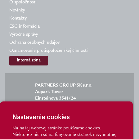
O spoločnosti
Novinky
Kontakty
ESG informácia
Výročné správy
Ochrana osobných údajov
Oznamovanie protispoločenskej činnosti
Interná zóna
PARTNERS GROUP SK s.r.o.
Aupark Tower
Einsteinova 3541/24
851 01 Bratislava
Nastavenie cookies
Na našej webovej stránke používame cookies.
Niektoré z nich sú na fungovanie stránok nevyhnutné,