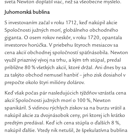
sveta Newton doplatil viac, než sa všeobecne myslelo.
Juhomorská bublina
S investovaním začal v roku 1712, keď nakúpil akcie
Spoločnosti južných morí, globálneho obchodného
giganta. O osem rokov neskôr, v roku 1720, opantala
investorov horúčka. V priebehu štyroch mesiacov sa
cena akcií obchodnej spoločností späťnásobila. Newton
využil priaznivý vývoj na trhu, a kým trh stúpal, predal
približne 80 % všetkých akcií, ktoré držal. Ani dnes by sa
za takýto obchod nemusel hanbiť – jeho zisk dosiahol v
prepočte okolo štyri milióny dolárov.
Keď však počas pár nasledujúcich týždňov vzrástla cena
akcií Spoločnosti južných morí o 100 %, Newton
spanikáril. S vidinou rýchlych ziskov sa na burzu vrátil a
nakúpil akcie za dvojnásobok ceny, pri ktorej ich krátko
predtým predával. Keď ich cena stúpla o ďalších 8 %,
nakúpil ďalšie. Vtedy nik netušil, že špekulatívna bublina