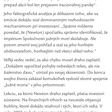
prepad akcií bol len prejavom iracionálnej paniky“.
Jeho faktografická analýza je dôkazom toho, ako sa
emócie dokážu stať dominantným rozhodovacím
mechanizmom pri investovaní. „Spätne môžeme
povedať, že (Newton) spočiatku správne identifikoval, že
impérium Spoločnosti južných morí skolabuje. Ale
potom zmenil svoj pohľad a stal sa jeho horlivým
obdivovateľom, horlivejším než všetci vôkol neho.“
Veľký vedec vedel, za akú chybu musel draho zaplatiť.
„Dokážem vypočítať pohyby nebeských telies, ale nie
šialenstvo davu,“ utrúsil po svojej skúsenosti. Do konca
svojho života zakázal komukoľvek vysloviť slovné spojenie
„Južné moria“ v jeho prítomnosti.
Lekciu, za ktorú Newton draho zaplatil, platia investori
sústavne. Na finančných trhoch sa neustále objavujú
bubliny, ktoré dokážu vtiahnuť i tých, ktorí ich vidia. V