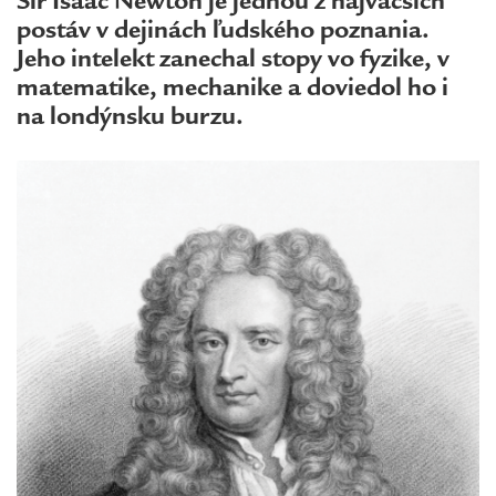
Sir Isaac Newton je jednou z najväčších
postáv v dejinách ľudského poznania.
Jeho intelekt zanechal stopy vo fyzike, v
matematike, mechanike a doviedol ho i
na londýnsku burzu.