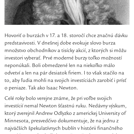
Hovoriť o burzách v 17. a 18. storočí chce značnú dávku
predstavivosti. V dnešnej dobe evokuje slovo burza
množstvo obchodníkov a tisícky akcií, z ktorých si môžu
investori vyberať. Prvé moderné burzy toľko možností
neponúkali. Boli obmedzené len na niekoľko málo
odvetví a len na pár desiatok firiem. I to však stačilo na
to, aby ľudia mohli na svojich investíciách zarobiť i prísť
o peniaze. Tak ako Isaac Newton.
Celé roky bolo verejne známe, že pri voľbe svojich
investícií nemal Newton šťastnú ruku. Nedávny výskum,
ktorý zverejnil Andrew Odlyzko z americkej University of
Minnesota, presvedčivo dokumentuje, že na jednu z
najväčších špekulatívnych bublín v histórii finančného