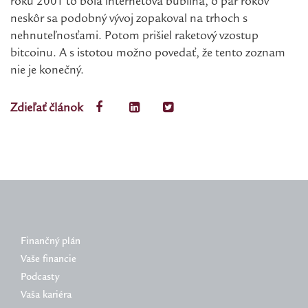
roku 2001 to bola internetová bublina, o pár rokov
neskôr sa podobný vývoj zopakoval na trhoch s
nehnuteľnosťami. Potom prišiel raketový vzostup
bitcoinu. A s istotou možno povedať, že tento zoznam
nie je konečný.
Zdieľať článok
Finančný plán
Vaše financie
Podcasty
Vaša kariéra