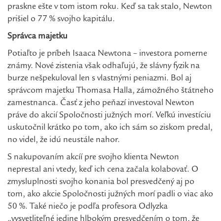
praskne ešte v tom istom roku. Keď sa tak stalo, Newton
prišiel o 77 % svojho kapitálu.
Správca majetku
Potiaľto je príbeh Isaaca Newtona – investora pomerne
známy. Nové zistenia však odhaľujú, že slávny fyzik na
burze nešpekuloval len s vlastnými peniazmi. Bol aj
správcom majetku Thomasa Halla, zámožného štátneho
zamestnanca. Časť z jeho peňazí investoval Newton
práve do akcií Spoločnosti južných morí. Veľkú investíciu
uskutočnil krátko po tom, ako ich sám so ziskom predal,
no videl, že idú neustále nahor.
S nakupovaním akcíí pre svojho klienta Newton
neprestal ani vtedy, keď ich cena začala kolabovať. O
zmysluplnosti svojho konania bol presvedčený aj po
tom, ako akcie Spoločnosti južných morí padli o viac ako
50 %. Také niečo je podľa profesora Odlyzka
„vysvetliteľné jedine hlbokým presvedčením o tom, že