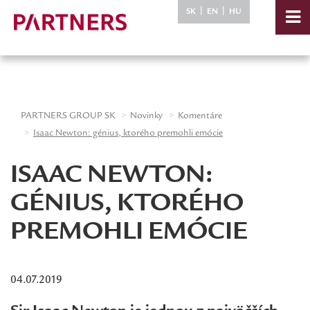
-->
|
|
SK
EN
HU
PARTNERS GROUP SK
Novinky
Komentáre
Isaac Newton: génius, ktorého premohli emócie
ISAAC NEWTON:
GÉNIUS, KTORÉHO
PREMOHLI EMÓCIE
04.07.2019