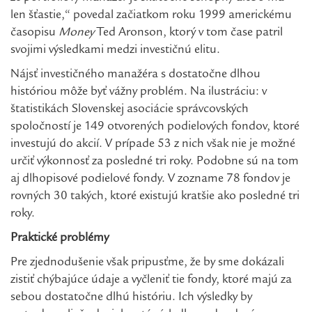
len šťastie,“ povedal začiatkom roku 1999 americkému
časopisu
Money
Ted Aronson, ktorý v tom čase patril
svojimi výsledkami medzi investičnú elitu.
Nájsť investičného manažéra s dostatočne dlhou
históriou môže byť vážny problém. Na ilustráciu: v
štatistikách Slovenskej asociácie správcovských
spoločností je 149 otvorených podielových fondov, ktoré
investujú do akcií. V prípade 53 z nich však nie je možné
určiť výkonnosť za posledné tri roky. Podobne sú na tom
aj dlhopisové podielové fondy. V zozname 78 fondov je
rovných 30 takých, ktoré existujú kratšie ako posledné tri
roky.
Praktické problémy
Pre zjednodušenie však pripusťme, že by sme dokázali
zistiť chýbajúce údaje a vyčleniť tie fondy, ktoré majú za
sebou dostatočne dlhú históriu. Ich výsledky by