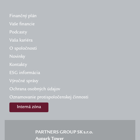
Finančný plán
Vaše financie
Podcasty
Vaša kariéra
O spoločnosti
Novinky
Kontakty
ESG informácia
Výročné správy
Ochrana osobných údajov
Oznamovanie protispoločenskej činnosti
Interná zóna
PARTNERS GROUP SK s.r.o.
Aupark Tower