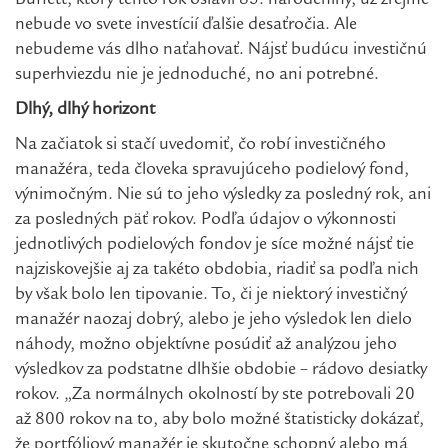
Buffett, ktorý tento rok oslávil 85. narodeniny, už zrejme
nebude vo svete investícií ďalšie desaťročia. Ale
nebudeme vás dlho naťahovať. Nájsť budúcu investičnú
superhviezdu nie je jednoduché, no ani potrebné.
Dlhý, dlhý horizont
Na začiatok si stačí uvedomiť, čo robí investičného
manažéra, teda človeka spravujúceho podielový fond,
výnimočným. Nie sú to jeho výsledky za posledný rok, ani
za posledných päť rokov. Podľa údajov o výkonnosti
jednotlivých podielových fondov je síce možné nájsť tie
najziskovejšie aj za takéto obdobia, riadiť sa podľa nich
by však bolo len tipovanie. To, či je niektorý investičný
manažér naozaj dobrý, alebo je jeho výsledok len dielo
náhody, možno objektívne posúdiť až analýzou jeho
výsledkov za podstatne dlhšie obdobie – rádovo desiatky
rokov. „Za normálnych okolností by ste potrebovali 20
až 800 rokov na to, aby bolo možné štatisticky dokázať,
že portfóliový manažér je skutočne schopný alebo má