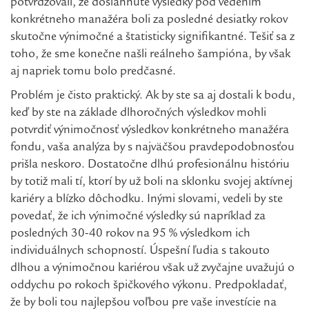
potvrdzovali, že dosiahnuté výsledky pod vedením
konkrétneho manažéra boli za posledné desiatky rokov
skutočne výnimočné a štatisticky signifikantné. Tešiť sa z
toho, že sme konečne našli reálneho šampióna, by však
aj napriek tomu bolo predčasné.
Problém je čisto praktický. Ak by ste sa aj dostali k bodu,
keď by ste na základe dlhoročných výsledkov mohli
potvrdiť výnimočnosť výsledkov konkrétneho manažéra
fondu, vaša analýza by s najväčšou pravdepodobnosťou
prišla neskoro. Dostatočne dlhú profesionálnu históriu
by totiž mali tí, ktorí by už boli na sklonku svojej aktívnej
kariéry a blízko dôchodku. Inými slovami, vedeli by ste
povedať, že ich výnimočné výsledky sú napríklad za
posledných 30-40 rokov na 95 % výsledkom ich
individuálnych schopností. Úspešní ľudia s takouto
dlhou a výnimočnou kariérou však už zvyčajne uvažujú o
oddychu po rokoch špičkového výkonu. Predpokladať,
že by boli tou najlepšou voľbou pre vaše investície na