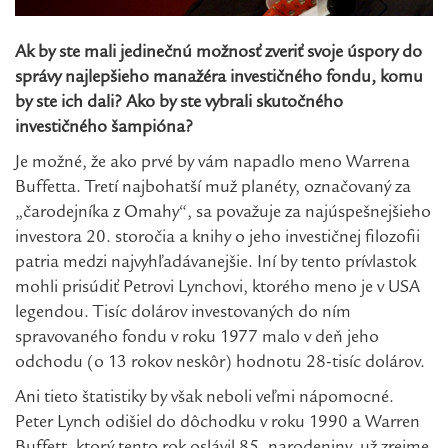
Ak by ste mali jedinečnú možnosť zveriť svoje úspory do
správy najlepšieho manažéra investičného fondu, komu
by ste ich dali? Ako by ste vybrali skutočného
investičného šampióna?
Je možné, že ako prvé by vám napadlo meno Warrena
Buffetta. Tretí najbohatší muž planéty, označovaný za
„čarodejníka z Omahy“, sa považuje za najúspešnejšieho
investora 20. storočia a knihy o jeho investičnej filozofii
patria medzi najvyhľadávanejšie. Iní by tento prívlastok
mohli prisúdiť Petrovi Lynchovi, ktorého meno je v USA
legendou. Tisíc dolárov investovaných do ním
spravovaného fondu v roku 1977 malo v deň jeho
odchodu (o 13 rokov neskôr) hodnotu 28-tisíc dolárov.
Ani tieto štatistiky by však neboli veľmi nápomocné.
Peter Lynch odišiel do dôchodku v roku 1990 a Warren