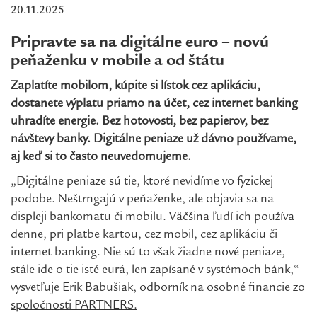
20.11.2025
Pripravte sa na digitálne euro – novú
peňaženku v mobile a od štátu
Zaplatíte mobilom, kúpite si lístok cez aplikáciu,
dostanete výplatu priamo na účet, cez internet banking
uhradíte energie. Bez hotovosti, bez papierov, bez
návštevy banky. Digitálne peniaze už dávno používame,
aj keď si to často neuvedomujeme.
„Digitálne peniaze sú tie, ktoré nevidíme vo fyzickej
podobe. Neštrngajú v peňaženke, ale objavia sa na
displeji bankomatu či mobilu. Väčšina ľudí ich používa
denne, pri platbe kartou, cez mobil, cez aplikáciu či
internet banking. Nie sú to však žiadne nové peniaze,
stále ide o tie isté eurá, len zapísané v systémoch bánk,“
vysvetľuje Erik Babušiak, odborník na osobné financie zo
spoločnosti PARTNERS.