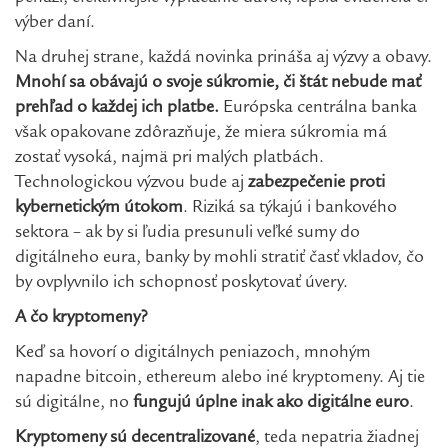
výber daní.
Na druhej strane, každá novinka prináša aj výzvy a obavy.
Mnohí sa obávajú o svoje súkromie, či štát nebude mať
prehľad o každej ich platbe.
Európska centrálna banka
však opakovane zdôrazňuje, že miera súkromia má
zostať vysoká, najmä pri malých platbách.
Technologickou výzvou bude aj
zabezpečenie proti
kybernetickým útokom
. Riziká sa týkajú i bankového
sektora – ak by si ľudia presunuli veľké sumy do
digitálneho eura, banky by mohli stratiť časť vkladov, čo
by ovplyvnilo ich schopnosť poskytovať úvery.
A čo kryptomeny?
Keď sa hovorí o digitálnych peniazoch, mnohým
napadne bitcoin, ethereum alebo iné kryptomeny. Aj tie
sú digitálne, no
fungujú úplne inak ako digitálne euro
.
Kryptomeny sú decentralizované
, teda nepatria žiadnej