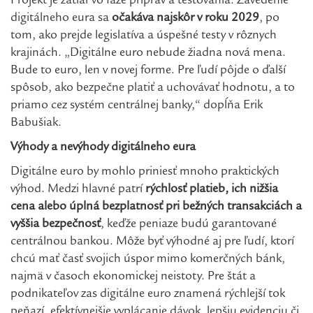
Projekt je zatiaľ vo fáze príprav a testovania. Zavedenie
digitálneho eura sa
očakáva najskôr v roku 2029
, po
tom, ako prejde legislatíva a úspešné testy v rôznych
krajinách. „Digitálne euro nebude žiadna nová mena.
Bude to euro, len v novej forme. Pre ľudí pôjde o ďalší
spôsob, ako bezpečne platiť a uchovávať hodnotu, a to
priamo cez systém centrálnej banky,“ dopĺňa Erik
Babušiak.
Výhody a nevýhody digitálneho eura
Digitálne euro by mohlo priniesť mnoho praktických
výhod. Medzi hlavné patrí
rýchlosť platieb, ich nižšia
cena alebo úplná bezplatnosť pri bežných transakciách a
vyššia bezpečnosť
, keďže peniaze budú garantované
centrálnou bankou. Môže byť výhodné aj pre ľudí, ktorí
chcú mať časť svojich úspor mimo komerčných bánk,
najmä v časoch ekonomickej neistoty. Pre štát a
podnikateľov zas digitálne euro znamená rýchlejší tok
peňazí, efektívnejšie vyplácanie dávok, lepšiu evidenciu či