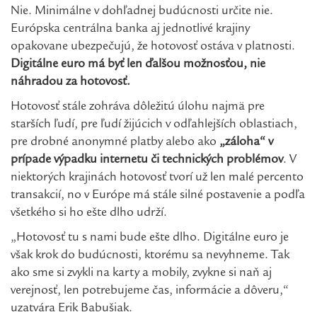
Nie. Minimálne v dohľadnej budúcnosti určite nie.
Európska centrálna banka aj jednotlivé krajiny
opakovane ubezpečujú, že hotovosť ostáva v platnosti.
Digitálne euro má byť len ďalšou možnosťou, nie
náhradou za hotovosť.
Hotovosť stále zohráva dôležitú úlohu najmä pre
starších ľudí, pre ľudí žijúcich v odľahlejších oblastiach,
pre drobné anonymné platby alebo ako
„záloha“ v
prípade výpadku internetu či technických problémov
. V
niektorých krajinách hotovosť tvorí už len malé percento
transakcií, no v Európe má stále silné postavenie a podľa
všetkého si ho ešte dlho udrží.
„Hotovosť tu s nami bude ešte dlho. Digitálne euro je
však krok do budúcnosti, ktorému sa nevyhneme. Tak
ako sme si zvykli na karty a mobily, zvykne si naň aj
verejnosť, len potrebujeme čas, informácie a dôveru,“
uzatvára Erik Babušiak.