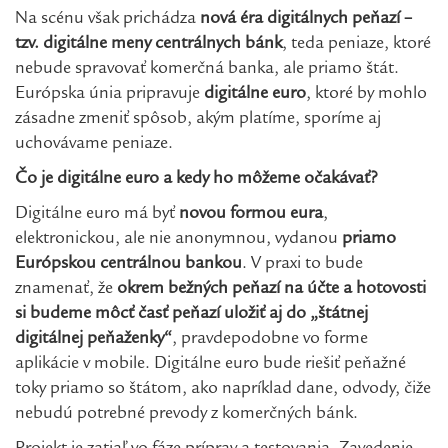
Na scénu však prichádza
nová éra digitálnych peňazí –
tzv. digitálne meny centrálnych bánk
, teda peniaze, ktoré
nebude spravovať komerčná banka, ale priamo štát.
Európska únia pripravuje
digitálne euro
, ktoré by mohlo
zásadne zmeniť spôsob, akým platíme, sporíme aj
uchovávame peniaze.
Čo je digitálne euro a kedy ho môžeme očakávať?
Digitálne euro má byť
novou formou eura
,
elektronickou, ale nie anonymnou, vydanou
priamo
Európskou centrálnou bankou
. V praxi to bude
znamenať, že
okrem bežných peňazí na účte a hotovosti
si budeme môcť časť peňazí uložiť aj do „štátnej
digitálnej peňaženky“
, pravdepodobne vo forme
aplikácie v mobile. Digitálne euro bude riešiť peňažné
toky priamo so štátom, ako napríklad dane, odvody, čiže
nebudú potrebné prevody z komerčných bánk.