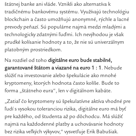
štátnej banke ani vláde. Vznikli ako alternatíva k
tradičnému bankovému systému. Využívajú technológiu
blockchain a často umožňujú anonymné, rýchle a lacné
prevody peňazí. Sú populárne najmä medzi mladými a
technologicky zdatnými ľuďmi. Ich nevýhodou je však
prudké kolísanie hodnoty a to, že nie sú univerzálnym
platobným prostriedkom.
Na rozdiel od toho
digitálne euro bude stabilné,
garantované štátom a viazané na euro 1 : 1
. Nebude
slúžiť na investovanie alebo špekulácie ako mnohé
kryptomeny, ktorých hodnota často kolíše. Bude to
forma „štátneho eura“, len v digitálnom kabáte.
„Zatiaľ čo kryptomeny sú špekulatívne aktíva vhodné pre
ľudí s vysokou toleranciou rizika, digitálne euro má byť
pre každého, od študenta až po dôchodcu. Má slúžiť
najmä na každodenné platby a uchovávanie hodnoty
bez rizika veľkých výkyvov,“ vysvetľuje Erik Babušiak.