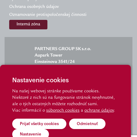
Ochrana osobných údajov
Oznamovanie protispoločenskej činnosti
Interná zóna
PARTNERS GROUP SK s.r.o.
Aupark Tower
Einsteinova 3541/24
851 01 Bratislava
Nastavenie cookies
Na našej webovej stránke používame cookies.
Niektoré z nich sú na fungovanie stránok nevyhnutné,
info@partnersgroup.sk
ale o tých ostatných môžete rozhodnúť sami.
Viac informácií o
súboroch cookies
a
ochrane údajov
.
staznosti@partnersgroup.sk
tel.: 02/6280 2702
Prijať všetky cookies
Odmietnuť
Kde nás nájdete
|
kontakt
© Partnersgroup I Made by Visibility
Nastavenie