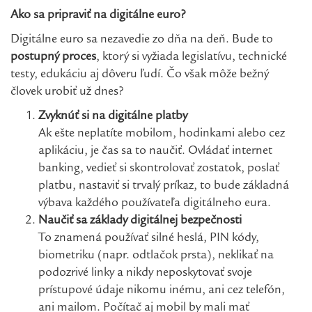
Ako sa pripraviť na digitálne euro?
Digitálne euro sa nezavedie zo dňa na deň. Bude to
postupný proces
, ktorý si vyžiada legislatívu, technické
testy, edukáciu aj dôveru ľudí. Čo však môže bežný
človek urobiť už dnes?
Zvyknúť si na digitálne platby
Ak ešte neplatíte mobilom, hodinkami alebo cez
aplikáciu, je čas sa to naučiť. Ovládať internet
banking, vedieť si skontrolovať zostatok, poslať
platbu, nastaviť si trvalý príkaz, to bude základná
výbava každého používateľa digitálneho eura.
Naučiť sa základy digitálnej bezpečnosti
To znamená používať silné heslá, PIN kódy,
biometriku (napr. odtlačok prsta), neklikať na
podozrivé linky a nikdy neposkytovať svoje
prístupové údaje nikomu inému, ani cez telefón,
ani mailom. Počítač aj mobil by mali mať