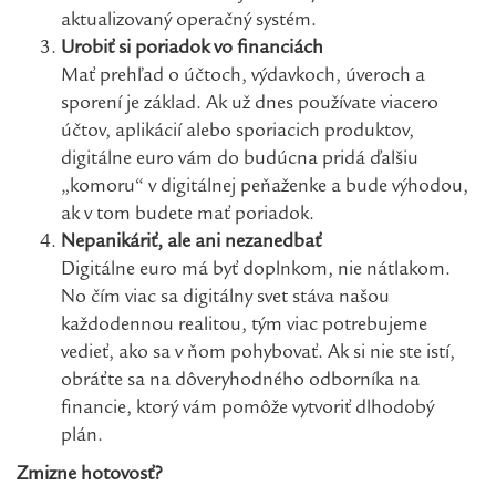
aktualizovaný operačný systém.
Urobiť si poriadok vo financiách
Mať prehľad o účtoch, výdavkoch, úveroch a
sporení je základ. Ak už dnes používate viacero
účtov, aplikácií alebo sporiacich produktov,
digitálne euro vám do budúcna pridá ďalšiu
„komoru“ v digitálnej peňaženke a bude výhodou,
ak v tom budete mať poriadok.
Nepanikáriť, ale ani nezanedbať
Digitálne euro má byť doplnkom, nie nátlakom.
No čím viac sa digitálny svet stáva našou
každodennou realitou, tým viac potrebujeme
vedieť, ako sa v ňom pohybovať. Ak si nie ste istí,
obráťte sa na dôveryhodného odborníka na
financie, ktorý vám pomôže vytvoriť dlhodobý
plán.
Zmizne hotovosť?