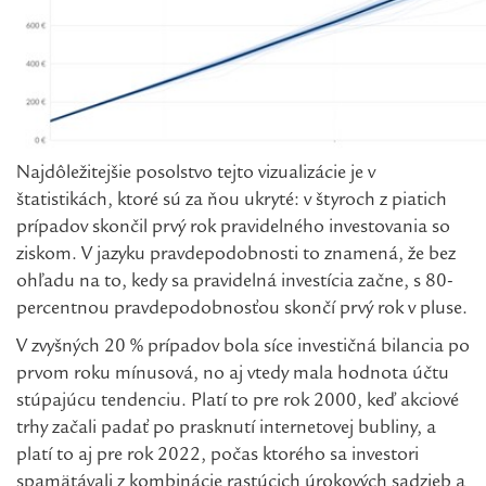
Najdôležitejšie posolstvo tejto vizualizácie je v
štatistikách, ktoré sú za ňou ukryté: v štyroch z piatich
prípadov skončil prvý rok pravidelného investovania so
ziskom. V jazyku pravdepodobnosti to znamená, že bez
ohľadu na to, kedy sa pravidelná investícia začne, s 80-
percentnou pravdepodobnosťou skončí prvý rok v pluse.
V zvyšných 20 % prípadov bola síce investičná bilancia po
prvom roku mínusová, no aj vtedy mala hodnota účtu
stúpajúcu tendenciu. Platí to pre rok 2000, keď akciové
trhy začali padať po prasknutí internetovej bubliny, a
platí to aj pre rok 2022, počas ktorého sa investori
spamätávali z kombinácie rastúcich úrokových sadzieb a