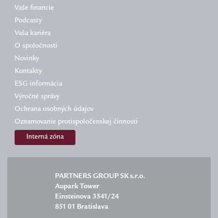
Vaše financie
Podcasty
Vaša kariéra
O spoločnosti
Novinky
Kontakty
ESG informácia
Výročné správy
Ochrana osobných údajov
Oznamovanie protispoločenskej činnosti
Interná zóna
PARTNERS GROUP SK s.r.o.
Aupark Tower
Einsteinova 3541/24
851 01 Bratislava