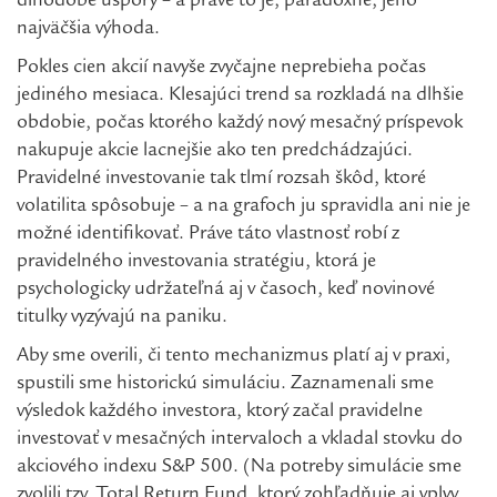
dlhodobé úspory – a práve to je, paradoxne, jeho
najväčšia výhoda.
Pokles cien akcií navyše zvyčajne neprebieha počas
jediného mesiaca. Klesajúci trend sa rozkladá na dlhšie
obdobie, počas ktorého každý nový mesačný príspevok
nakupuje akcie lacnejšie ako ten predchádzajúci.
Pravidelné investovanie tak tlmí rozsah škôd, ktoré
volatilita spôsobuje – a na grafoch ju spravidla ani nie je
možné identifikovať. Práve táto vlastnosť robí z
pravidelného investovania stratégiu, ktorá je
psychologicky udržateľná aj v časoch, keď novinové
titulky vyzývajú na paniku.
Aby sme overili, či tento mechanizmus platí aj v praxi,
spustili sme historickú simuláciu. Zaznamenali sme
výsledok každého investora, ktorý začal pravidelne
investovať v mesačných intervaloch a vkladal stovku do
akciového indexu S&P 500. (Na potreby simulácie sme
zvolili tzv. Total Return Fund, ktorý zohľadňuje aj vplyv