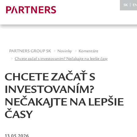
-->
|
SK
E
PARTNERS GROUP SK
Novinky
Komentáre
Chcete začať s investovaním? Nečakajte na lepšie časy
CHCETE ZAČAŤ S
INVESTOVANÍM?
NEČAKAJTE NA LEPŠIE
ČASY
13.05.2026