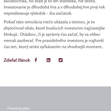
začiatočníka, no stále je to len štatistika, nie istota.
Investovanie je dlhodobá hra a v dlhodobej hre prvý rok
nepredstavuje výsledok – iba začiatok.
Pokiaľ táto simulácia niečo ukázala s istotou, je to
zbytočnosť obáv, ktoré budúcich investorov najčastejšie
blokujú. Otázkou, či je správny čas začať, by sa vôbec
nemali zaoberať. Pre pravidelného investora je najhorší
čas ten, ktorý strávi vyčkávaním na vhodnejší moment.
Zdieľať článok
Finančný plán