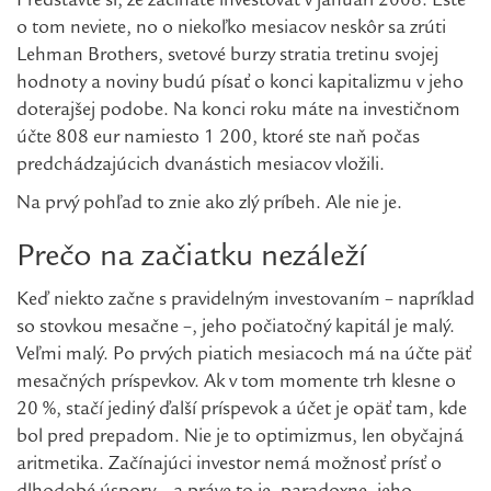
Predstavte si, že začínate investovať v januári 2008. Ešte
o tom neviete, no o niekoľko mesiacov neskôr sa zrúti
Lehman Brothers, svetové burzy stratia tretinu svojej
hodnoty a noviny budú písať o konci kapitalizmu v jeho
doterajšej podobe. Na konci roku máte na investičnom
účte 808 eur namiesto 1 200, ktoré ste naň počas
predchádzajúcich dvanástich mesiacov vložili.
Na prvý pohľad to znie ako zlý príbeh. Ale nie je.
Prečo na začiatku nezáleží
Keď niekto začne s pravidelným investovaním – napríklad
so stovkou mesačne –, jeho počiatočný kapitál je malý.
Veľmi malý. Po prvých piatich mesiacoch má na účte päť
mesačných príspevkov. Ak v tom momente trh klesne o
20 %, stačí jediný ďalší príspevok a účet je opäť tam, kde
bol pred prepadom. Nie je to optimizmus, len obyčajná
aritmetika. Začínajúci investor nemá možnosť prísť o