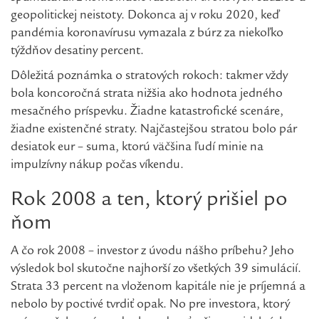
geopolitickej neistoty. Dokonca aj v roku 2020, keď
pandémia koronavírusu vymazala z búrz za niekoľko
týždňov desatiny percent.
Dôležitá poznámka o stratových rokoch: takmer vždy
bola koncoročná strata nižšia ako hodnota jedného
mesačného príspevku. Žiadne katastrofické scenáre,
žiadne existenčné straty. Najčastejšou stratou bolo pár
desiatok eur – suma, ktorú väčšina ľudí minie na
impulzívny nákup počas víkendu.
Rok 2008 a ten, ktorý prišiel po
ňom
A čo rok 2008 – investor z úvodu nášho príbehu? Jeho
výsledok bol skutočne najhorší zo všetkých 39 simulácií.
Strata 33 percent na vloženom kapitále nie je príjemná a
nebolo by poctivé tvrdiť opak. No pre investora, ktorý