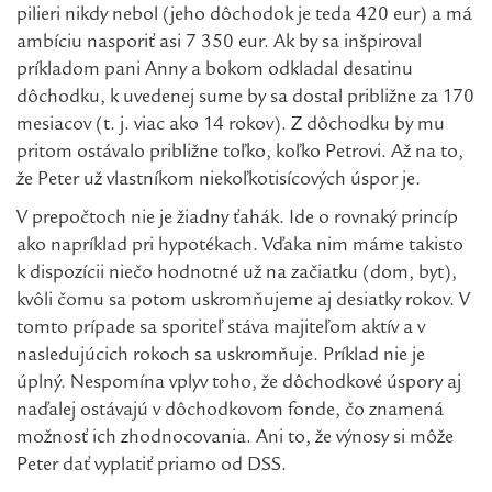
pilieri nikdy nebol (jeho dôchodok je teda 420 eur) a má
ambíciu nasporiť asi 7 350 eur. Ak by sa inšpiroval
príkladom pani Anny a bokom odkladal desatinu
dôchodku, k uvedenej sume by sa dostal približne za 170
mesiacov (t. j. viac ako 14 rokov). Z dôchodku by mu
pritom ostávalo približne toľko, koľko Petrovi. Až na to,
že Peter už vlastníkom niekoľkotisícových úspor je.
V prepočtoch nie je žiadny ťahák. Ide o rovnaký princíp
ako napríklad pri hypotékach. Vďaka nim máme takisto
k dispozícii niečo hodnotné už na začiatku (dom, byt),
kvôli čomu sa potom uskromňujeme aj desiatky rokov. V
tomto prípade sa sporiteľ stáva majiteľom aktív a v
nasledujúcich rokoch sa uskromňuje. Príklad nie je
úplný. Nespomína vplyv toho, že dôchodkové úspory aj
naďalej ostávajú v dôchodkovom fonde, čo znamená
možnosť ich zhodnocovania. Ani to, že výnosy si môže
Peter dať vyplatiť priamo od DSS.