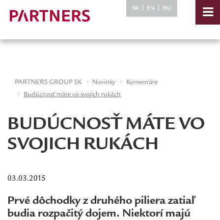
-->
|
|
SK
EN
HU
PARTNERS GROUP SK
Novinky
Komentáre
Budúcnosť máte vo svojich rukách
BUDÚCNOSŤ MÁTE VO
SVOJICH RUKÁCH
03.03.2015
Prvé dôchodky z druhého piliera zatiaľ
budia rozpačitý dojem. Niektorí majú