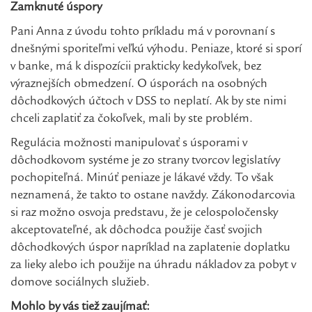
Zamknuté úspory
Pani Anna z úvodu tohto príkladu má v porovnaní s
dnešnými sporiteľmi veľkú výhodu. Peniaze, ktoré si sporí
v banke, má k dispozícii prakticky kedykoľvek, bez
výraznejších obmedzení. O úsporách na osobných
dôchodkových účtoch v DSS to neplatí. Ak by ste nimi
chceli zaplatiť za čokoľvek, mali by ste problém.
Regulácia možnosti manipulovať s úsporami v
dôchodkovom systéme je zo strany tvorcov legislatívy
pochopiteľná. Minúť peniaze je lákavé vždy. To však
neznamená, že takto to ostane navždy. Zákonodarcovia
si raz možno osvoja predstavu, že je celospoločensky
akceptovateľné, ak dôchodca použije časť svojich
dôchodkových úspor napríklad na zaplatenie doplatku
za lieky alebo ich použije na úhradu nákladov za pobyt v
domove sociálnych služieb.
Mohlo by vás tiež zaujímať: