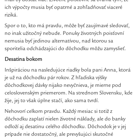
mali by dostať viac. Životné poisťovne sa bránia tým, že
ich výpočty musia byť opatrné a zohľadňovať viaceré
riziká.
Spor o to, kto má pravdu, môže byť zaujímavé sledovať,
no inak užitočný nebude. Ponuky životných poisťovní
nemusia byť jedinou alternatívou, nad ktorou sa
sporitelia odchádzajúci do dôchodku môžu zamyslieť.
Desatina bokom
Inšpiráciou na nasledujúce riadky bola pani Anna, ktorá
je už na dôchodku pár rokov. Z hľadiska výšky
dôchodkovej dávky nijako nevyčnieva, je mierne pod
celoslovenským priemerom. Na strednom Slovensku, kde
žije, jej to však úplne stačí, ako sama tvrdí.
Nehovorí celkom pravdu. Každý mesiac si totiž z
dôchodku zaplatí nielen životné náklady, ale do banky
odloží aj desatinu celého dôchodku. Dôchodok je v jej
prípade nie dostatočný, ale prevyšujúci skutočné