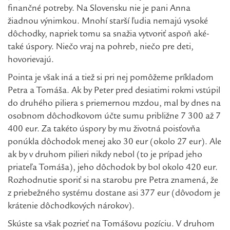
finančné potreby. Na Slovensku nie je pani Anna
žiadnou výnimkou. Mnohí starší ľudia nemajú vysoké
dôchodky, napriek tomu sa snažia vytvoriť aspoň aké-
také úspory. Niečo vraj na pohreb, niečo pre deti,
hovorievajú.
Pointa je však iná a tiež si pri nej pomôžeme príkladom
Petra a Tomáša. Ak by Peter pred desiatimi rokmi vstúpil
do druhého piliera s priemernou mzdou, mal by dnes na
osobnom dôchodkovom účte sumu približne 7 300 až 7
400 eur. Za takéto úspory by mu životná poisťovňa
ponúkla dôchodok menej ako 30 eur (okolo 27 eur). Ale
ak by v druhom pilieri nikdy nebol (to je prípad jeho
priateľa Tomáša), jeho dôchodok by bol okolo 420 eur.
Rozhodnutie sporiť si na starobu pre Petra znamená, že
z priebežného systému dostane asi 377 eur (dôvodom je
krátenie dôchodkových nárokov).
Skúste sa však pozrieť na Tomášovu pozíciu. V druhom