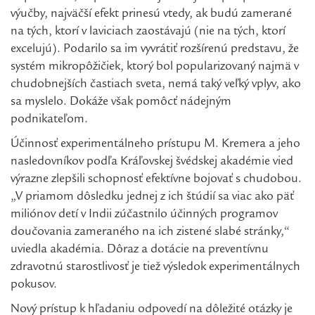
výučby, najväčší efekt prinesú vtedy, ak budú zamerané
na tých, ktorí v laviciach zaostávajú (nie na tých, ktorí
excelujú). Podarilo sa im vyvrátiť rozšírenú predstavu, že
systém mikropôžičiek, ktorý bol popularizovaný najmä v
chudobnejších častiach sveta, nemá taký veľký vplyv, ako
sa myslelo. Dokáže však pomôcť nádejným
podnikateľom.
Účinnosť experimentálneho prístupu M. Kremera a jeho
nasledovníkov podľa Kráľovskej švédskej akadémie vied
výrazne zlepšili schopnosť efektívne bojovať s chudobou.
„V priamom dôsledku jednej z ich štúdií sa viac ako päť
miliónov detí v Indii zúčastnilo účinných programov
doučovania zameraného na ich zistené slabé stránky,“
uviedla akadémia. Dôraz a dotácie na preventívnu
zdravotnú starostlivosť je tiež výsledok experimentálnych
pokusov.
Nový prístup k hľadaniu odpovedí na dôležité otázky je