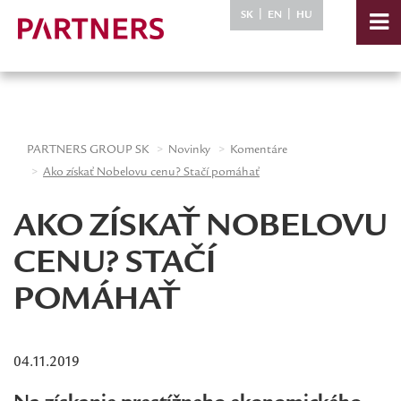
-->
|
|
SK
EN
HU
PARTNERS GROUP SK
Novinky
Komentáre
Ako získať Nobelovu cenu? Stačí pomáhať
AKO ZÍSKAŤ NOBELOVU
CENU? STAČÍ
POMÁHAŤ
04.11.2019