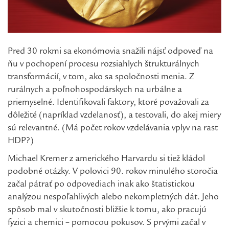
Pred 30 rokmi sa ekonómovia snažili nájsť odpoveď na
ňu v pochopení procesu rozsiahlych štrukturálnych
transformácií, v tom, ako sa spoločnosti menia. Z
rurálnych a poľnohospodárskych na urbálne a
priemyselné. Identifikovali faktory, ktoré považovali za
dôležité (napríklad vzdelanosť), a testovali, do akej miery
sú relevantné. (Má počet rokov vzdelávania vplyv na rast
HDP?)
Michael Kremer z amerického Harvardu si tiež kládol
podobné otázky. V polovici 90. rokov minulého storočia
začal pátrať po odpovediach inak ako štatistickou
analýzou nespoľahlivých alebo nekompletných dát. Jeho
spôsob mal v skutočnosti bližšie k tomu, ako pracujú
fyzici a chemici – pomocou pokusov. S prvými začal v