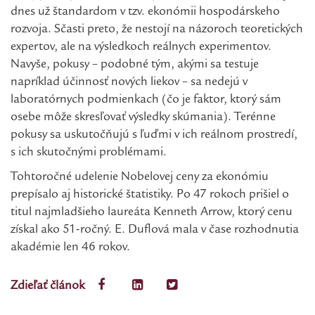
dnes už štandardom v tzv. ekonómii hospodárskeho
rozvoja. Sčasti preto, že nestojí na názoroch teoretických
expertov, ale na výsledkoch reálnych experimentov.
Navyše, pokusy – podobné tým, akými sa testuje
napríklad účinnosť nových liekov – sa nedejú v
laboratórnych podmienkach (čo je faktor, ktorý sám
osebe môže skresľovať výsledky skúmania). Terénne
pokusy sa uskutočňujú s ľuďmi v ich reálnom prostredí,
s ich skutočnými problémami.
Tohtoročné udelenie Nobelovej ceny za ekonómiu
prepísalo aj historické štatistiky. Po 47 rokoch prišiel o
titul najmladšieho laureáta Kenneth Arrow, ktorý cenu
získal ako 51-ročný. E. Duflová mala v čase rozhodnutia
akadémie len 46 rokov.
Zdieľať článok