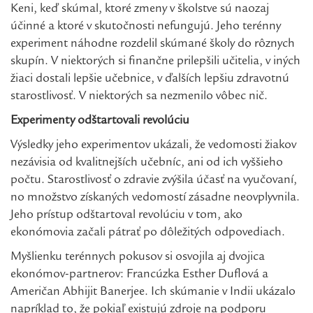
Keni, keď skúmal, ktoré zmeny v školstve sú naozaj
účinné a ktoré v skutočnosti nefungujú. Jeho terénny
experiment náhodne rozdelil skúmané školy do rôznych
skupín. V niektorých si finančne prilepšili učitelia, v iných
žiaci dostali lepšie učebnice, v ďalších lepšiu zdravotnú
starostlivosť. V niektorých sa nezmenilo vôbec nič.
Experimenty odštartovali revolúciu
Výsledky jeho experimentov ukázali, že vedomosti žiakov
nezávisia od kvalitnejších učebníc, ani od ich vyššieho
počtu. Starostlivosť o zdravie zvýšila účasť na vyučovaní,
no množstvo získaných vedomostí zásadne neovplyvnila.
Jeho prístup odštartoval revolúciu v tom, ako
ekonómovia začali pátrať po dôležitých odpovediach.
Myšlienku terénnych pokusov si osvojila aj dvojica
ekonómov-partnerov: Francúzka Esther Duflová a
Američan Abhijit Banerjee. Ich skúmanie v Indii ukázalo
napríklad to, že pokiaľ existujú zdroje na podporu