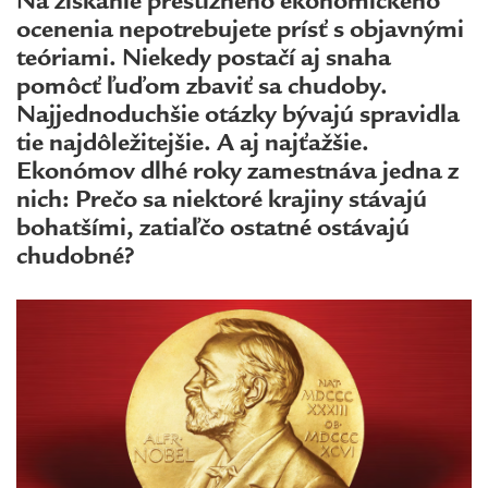
Na získanie prestížneho ekonomického
ocenenia nepotrebujete prísť s objavnými
teóriami. Niekedy postačí aj snaha
pomôcť ľuďom zbaviť sa chudoby.
Najjednoduchšie otázky bývajú spravidla
tie najdôležitejšie. A aj najťažšie.
Ekonómov dlhé roky zamestnáva jedna z
nich: Prečo sa niektoré krajiny stávajú
bohatšími, zatiaľčo ostatné ostávajú
chudobné?